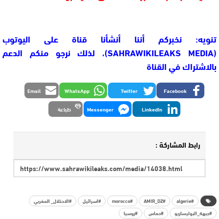
تنويه: نخبركم أننا أنشأنا قناة على اليوتوب
(SAHRAWIKILEAKS MEDIA)، لذلك نرجو منكم الدعم
بالاشتراك في القناة
Email
WhatsApp
Twitter
Facebook
LinkedIn
Messenger
طباعة
رابط المشاركة :
#algerie
#AMIR_DZ
#morocco
#اسرائيل
#الاحتلال_ المغربي
#جبهة_البوليساريو
#حماس
#روسيا