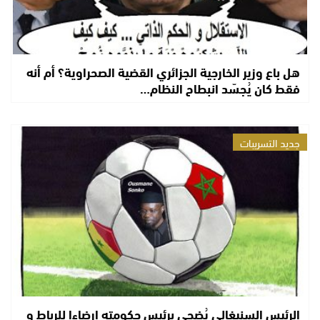
هل باع وزير الخارجية الجزائري القضية الصحراوية؟ أم أنه
فقط كان يُجسّد انبطاح النظام…
جديد التسريبات
الرئيس السنيغالي يُضحي برئيس حكومته إرضاءا للرباط و