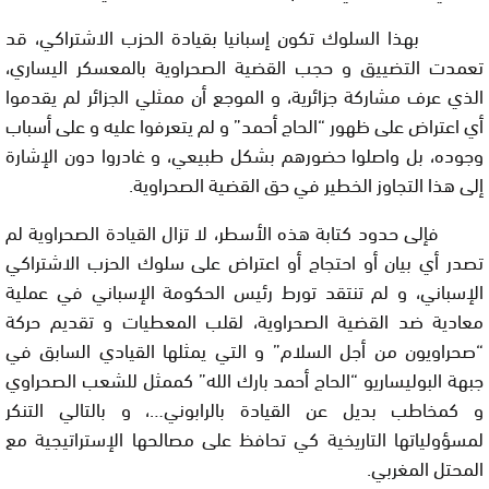
بهذا السلوك تكون إسبانيا بقيادة الحزب الاشتراكي، قد
تعمدت التضييق و حجب القضية الصحراوية بالمعسكر اليساري،
الذي عرف مشاركة جزائرية، و الموجع أن ممثلي الجزائر لم يقدموا
أي اعتراض على ظهور “الحاج أحمد” و لم يتعرفوا عليه و على أسباب
وجوده، بل واصلوا حضورهم بشكل طبيعي، و غادروا دون الإشارة
إلى هذا التجاوز الخطير في حق القضية الصحراوية.
فإلى حدود كتابة هذه الأسطر، لا تزال القيادة الصحراوية لم
تصدر أي بيان أو احتجاج أو اعتراض على سلوك الحزب الاشتراكي
الإسباني، و لم تنتقد تورط رئيس الحكومة الإسباني في عملية
معادية ضد القضية الصحراوية، لقلب المعطيات و تقديم حركة
“صحراويون من أجل السلام” و التي يمثلها القيادي السابق في
جبهة البوليساريو “الحاج أحمد بارك الله” كممثل للشعب الصحراوي
و كمخاطب بديل عن القيادة بالرابوني…، و بالتالي التنكر
لمسؤولياتها التاريخية كي تحافظ على مصالحها الإستراتيجية مع
المحتل المغربي
.