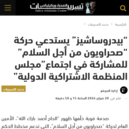
الرئيسية
جديد التسريبات
“بيدروساشيز” يستدعي حركة
“صحراويون من أجل السلام”
للمشاركة في اجتماع”مجلس
المنظمة الاشتراكية الدولية”
جديد التسريبات
إدارة الموقع
نشر في
28 فبراير 2024 الساعة 15 و 50 دقيقة
صدمة قوية خلّفها ظهور
“الحاج أحمد بارك الله”،
الأمين
العام لحركة “صحراويون من أجل السلام”، التي تدعم مخطط الحكم