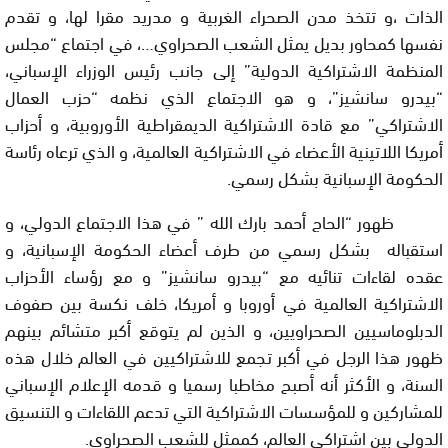
الذات ،و تتخذ مدن الصحراء الغربية و مدريد مقرا لها، و تقدم
نفسها كمحاور بديل يمثل الشعب الصحراوي…، في اجتماع “مجلس
المنظمة الاشتراكية الدولية” إلى جانب رئيس الوزراء الإسباني،
“بيدرو سانشيز”، و هو الاجتماع الذي نظمه “حزب العمال
الاشتراكي” مع قادة الاشتراكية الديمقراطية الأوروبية، و أحزاب
أمريكا اللاتينية الأعضاء في الاشتراكية العالمية، و الذي ترعاه رئاسة
الحكومة الإسبانية بشكل رسمي.
ظهور “الحاج أحمد بارك الله ” في هذا الاجتماع الدولي، و
استقباله بشكل رسمي من طرف أعضاء الحكومة الإسبانية، و
عقده لقاءات تنائيه مع “بيدرو سانشيز” و مع رؤساء الأحزاب
الاشتراكية العالمية في أوروبا و أمريكا، خلف نكسة بين صفوف
الدبلوماسيين الصحراويين، و الذين لم يتوقع أكبر متشائم بينهم
ظهور هذا الرجل في أكبر تجمع للاشتراكيين في العالم خلال هذه
السنة، و الأكثر أنه أصبح مخاطبا رسميا و قدمه الإعلام الإسباني
للمشاركين و للمؤسسات الاشتراكية التي تدعم اللقاءات و التنسيق
الدولي بين اشتراكي العالم، كممثل للشعب الصحراوي.