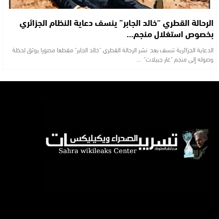
الرحالة القطري “خالد الجابر” ينسف دعاية النظام الجزائري
بخصوص استغلال منجم…
الدعاية الجزائرية تنسف بعد نشر الرحالة القطري "خالد الجابر" مقطعا مصورا يوثق لحظة
وصوله إلى منجم "غار جبيلات" …