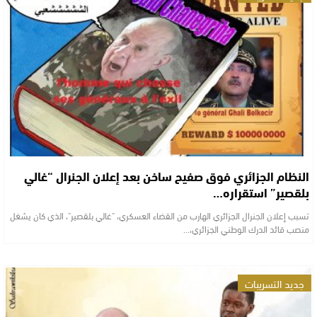
النظام الجزائري فوق صفيح ساخن بعد إعلان الجنرال “غالي
بلقصير” استقراره…
تسبب إعلان الجنرال الجزائري الهارب من القضاء العسكري، "غالي بلقصير"، الذي كان يشغل
منصب قائد الدرك الوطني الجزائري،…
جديد التسريبات