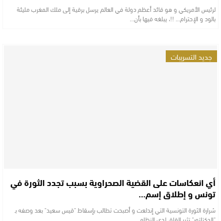
لرئيس الأمريكي و هو قائد أعظم دولة في العالم يرسل برقية إلى ملك المغرب مليئة
بالود و الإحترام... !!، يبلغه فيها بأن…
جديد التسريبات
أي انعكاسات على القضية الصحراوية بسبب تجدد الثورة في
تونس و إطلاق إسم…
شرارة الثورة التونسية التي إندلعت و أصبحت تطالب بإسقاط "قيس سعيد" بعد وصفه بـ
"الدكتاتور" تثير القلق لدي النظام…