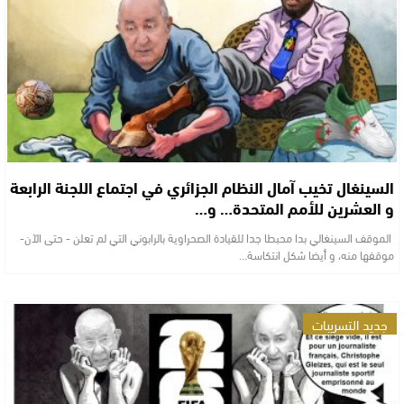
السينغال تخيب آمال النظام الجزائري في اجتماع اللجنة الرابعة
و العشرين للأمم المتحدة… و…
الموقف السينغالي بدا محبطا جدا للقيادة الصحراوية بالرابوني التي لم تعلن - حتى الآن-
موقفها منه، و أيضا شكل انتكاسة…
جديد التسريبات