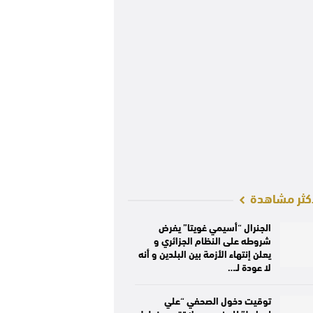
كثر مشاهدة
الجنرال “أسيمي غويتا” يفرض
شروطه على النظام الجزائري و
يعلن إنتهاء الأزمة بين البلدين و أنه
لا عودة لـ…
توقيت دخول الصحفي “علي