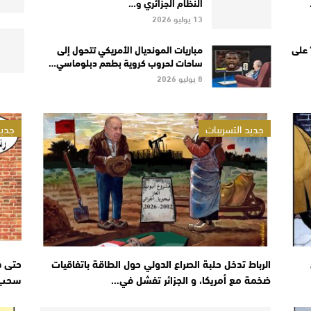
النظام الجزائري و…
13 يوليو 2026
 على
مباريات المونديال الأمريكي تتحول إلى
ساحات لحروب كروية بطعم دبلوماسي…
8 يوليو 2026
جديد التسريبات
جديد
الرباط تدخل حلبة الصراع الدولي حول الطاقة باتفاقيات
حتى د
ضخمة مع أمريكا، و الجزائر تفشل في…
سحب ا