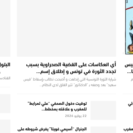
نيس
أي انعكاسات على القضية الصحراوية بسبب
البتو
ا…
تجدد الثورة في تونس و إطلاق إسم…
دخلت ا
القنادس
م
شرارة الثورة التونسية التي إندلعت و أصبحت تطالب بإسقاط "قيس
سعيد" بعد وصفه بـ "الدكتاتور" تثير القلق لدي النظام…
لي
توقيت دخول الصحفي “علي لمرابط”
للمغرب و علاقته بمخطط…
22 يوليو 2026
لمغرب
الجنرال “أسيمي غويتا” يفرض شروطه على