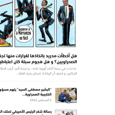
هل أخطأت مدريد باتخاذها لقرارات منها تج
الصحراويين؟ و هل هجوم سبتة كان اعتباطي
ما حدث في سبتة أخاف أوروبا، لكنه - و بدرجة أكبر- أرعب النظا
الجزائري، و كشف أن الرباط لا تتسلح بشراء العتاد…
“البشير مصطفى السيد” يتهم مسؤو
الخارجية الصحراوية…
6 أغسطس 2026
رسالة شكر الرئيس الأمريكي لملك ا