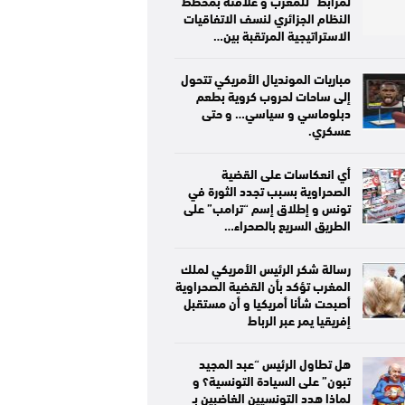
لمرابط” للمغرب و علاقته بمخطط
النظام الجزائري لنسف الاتفاقيات
الاستراتيجية المرتقبة بين…
مباريات المونديال الأمريكي تتحول
إلى ساحات لحروب كروية بطعم
دبلوماسي و سياسي… و حتى
عسكري.
أي انعكاسات على القضية
الصحراوية بسبب تجدد الثورة في
تونس و إطلاق إسم “ترامب” على
الطريق السريع بالصحراء…
رسالة شكر الرئيس الأمريكي لملك
المغرب تؤكد بأن القضية الصحراوية
أصبحت شأنا أمريكيا و أن مستقبل
إفريقيا يمر عبر الرباط
هل تطاول الرئيس “عبد المجيد
تبون” على السيادة التونسية؟ و
لماذا هدد التونسيين الغاضبين بـ