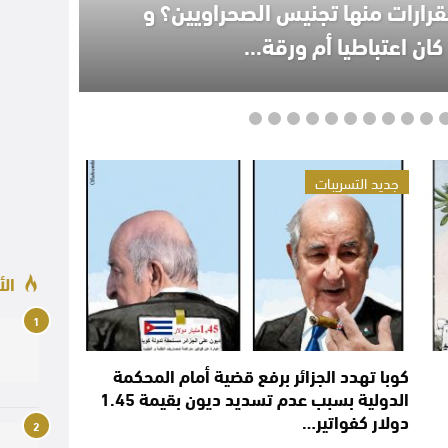
قرارات منها تجنيس الصحراويين؟ و
ان اعتباطيا أم ورقة…
جديد التسريبات
الأ
1
كوبا تهدد الجزائر برفع قضية أمام المحكمة
الدولية بسبب عدم تسديد ديون بقيمة 1.45
دولار كفواتير…
2