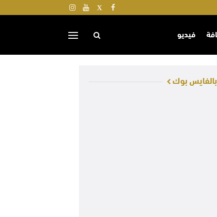
افة
فيديو
 بالفايس بوك