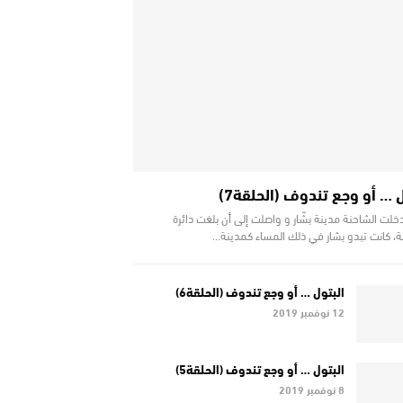
ل … أو وجع تندوف (الحلقة7)
لشاحنة مدينة بشّار و واصلت إلى أن بلغت دائرة
ة، كانت تبدو بشار في ذلك المساء كمدينة…
البتول … أو وجع تندوف (الحلقة6)
12 نوفمبر 2019
البتول … أو وجع تندوف (الحلقة5)
8 نوفمبر 2019