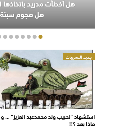
هل أخطأت مدريد باتخاذها ل
هل هجوم سبتة ك
جديد التسريبات
استشهاد “لحبيب ولد محمدعبد العزيز” … و
ماذا بعد ؟!!