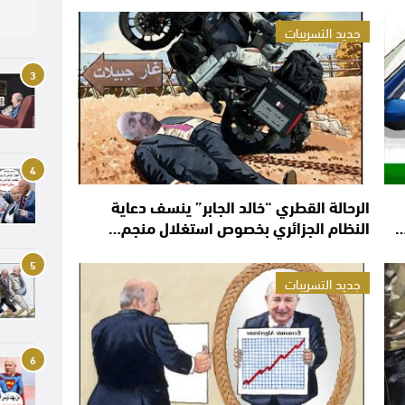
جديد التسريبات
3
4
الرحالة القطري “خالد الجابر” ينسف دعاية
…
النظام الجزائري بخصوص استغلال منجم…
5
جديد التسريبات
6