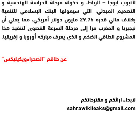
لأنبوب أبوجا – الرباط، و دخوله مرحلة الدراسة الهندسية و
التصميم المبدئي، التي سيمولها البنك الإسلامي للتنمية
بغلاف مالي قدره 29.75 مليون دولار أمريكي، مما يعني أن
نيجيريا و المغرب مرا إلى مرحلة السرعة القصوى لتنفيذ هذا
المشروع الطاقي الضخم و الذي يعرف مباركه أوروبا و إفريقيا
.
عن
ط
اقم “الصحراءويكيليكس”
لإبداء ارائكم و مقترحاتكم
sahrawikileaks@gmail.com