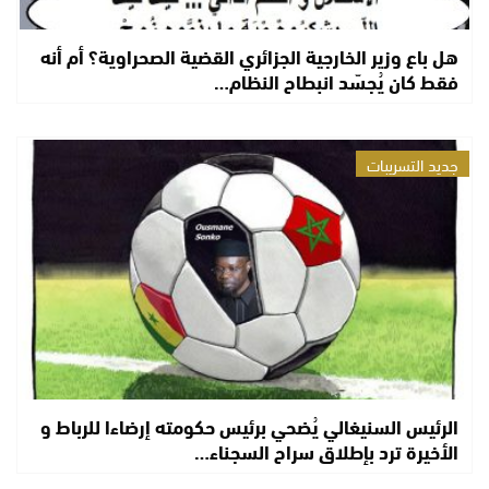
هل باع وزير الخارجية الجزائري القضية الصحراوية؟ أم أنه
فقط كان يُجسّد انبطاح النظام…
جديد التسريبات
الرئيس السنيغالي يُضحي برئيس حكومته إرضاءا للرباط و
الأخيرة ترد بإطلاق سراح السجناء…