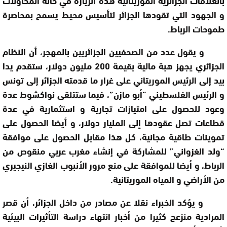
بالعلاقات الجزائرية الموريتانية هذه الزيارة في خانة المحاولات
و الجهود التي تقودها الجزائر لتأسيس محيط يسمح بمحاصرة
طموحات الرباط.
و يقول عدد من الصحفيين الجزائريين بالمهجر، أن النظام
الجزائري يجهز هبة مالية بقيمة 200 مليون دولار، ستقدم يدا
بيد إلى الرئيس الموريتاني على غرار ما قدمته الجزائر إلى تونس
و الرئيس الفلسطيني “أبو مازن”، فيما ستتلقى نواكشوط عدة
وعود للحصول على امتيازات تجارية و استثمارية في عدة
قطاعات تصل عقودها إلى المليار دولار، و أيضا الحصول على
تموينات طاقية مجانية، كل هذا مقابل الحصول على موافقة
“ولد الغزواني” للمشاركة في إنشاء مغرب عربي منقوص من
الرباط، و أيضا للموافقة على منع مرور الأنبوب الغازي النيجيري
من الأراضي و المياه الموريتانية.
و يؤكد الخبراء نقلا عن مصادر من داخل الجزائر، أن قصر
المرادية منزعج كثيرا من أخبار انتهاء دراسة التأثيرات البيئية