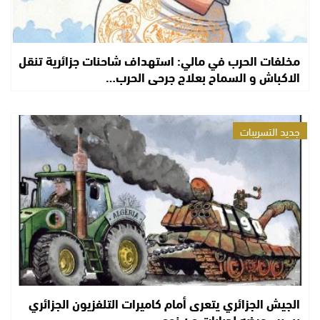
مخلفات الحرب في مالي: استهداف شاحنات جزائرية تنقل
الاكباش و السماح بعلاج جرحى الحرب…
جديد التسريبات
الجيش الجزائري يتعرى أمام كاميرات التلفزيون الجزائري
بسبب عرضه لدبابات من نوع…