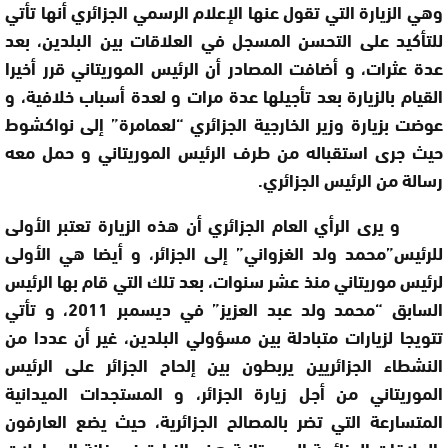
وهي الزيارة التي تقول عنها الإعلام الرسمي الجزائري أنها تأتي
للتأكيد على التحسن المسجل في العلاقات بين البلدين، بعد
عدة عثرات، و أضافت المصادر أن الرئيس الموريتاني قرر أخيرا
القيام بالزيارة بعد تأجيلها عدة مرات و لعدة أسباب خلافية، و
عوضت بزيارة وزير الخارجية الجزائري “لعمامرة” إلى نواكشوط
حيث جرى استقباله من طرف الرئيس الموريتاني و حمل معه
رسالة من الرئيس الجزائري.
و يرى الرأي العام الجزائري أن هذه الزيارة تعتبر الأولى
للرئيس”محمد ولد الغزواني” إلى الجزائر، و أيضا هي الأولى
لرئيس موريتاني منذ عشر سنوات، بعد تلك التي قام بها الرئيس
السابق “محمد ولد عبد العزيز” في ديسمبر 2011، و تأتي
تتويجا لزيارات متبادلة بين مسؤولي البلدين، غير أن عددا من
النشطاء الجزائريين يربطون بين إلحاح الجزائر على الرئيس
الموريتاني من أجل زيارة الجزائر، و المستجدات الميدانية
المتسارعة التي تضر بالمصالح الجزائرية، حيث يضع العارفون