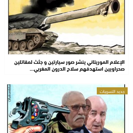
الإعلام الموريتاني ينشر صور سيارتين و جثث لمقاتلين
صحراويين استهدفهم سلاح الدرون المغربي…
جديد التسريبات