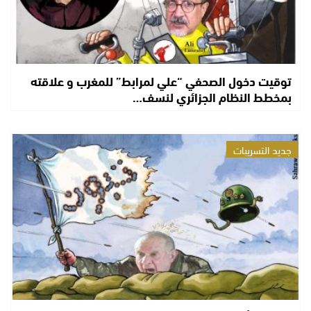
توقيت دخول الصحفي “علي لمرابط” للمغرب و علاقته
بمخطط النظام الجزائري لنسف…
جديد التسريبات