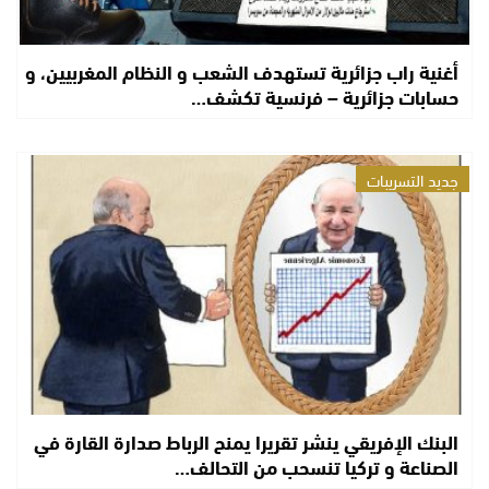
أغنية راب جزائرية تستهدف الشعب و النظام المغربيين، و
حسابات جزائرية – فرنسية تكشف…
جديد التسريبات
البنك الإفريقي ينشر تقريرا يمنح الرباط صدارة القارة في
الصناعة و تركيا تنسحب من التحالف…