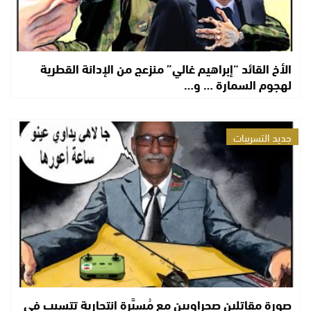
الأخ القائد “إبراهيم غالي” منزعج من الإدانة القطرية
لهجوم السمارة … و…
جديد التسريبات
صورة مقاتلين صحراويين مع مُسيَّرة انتحارية تتسبب في