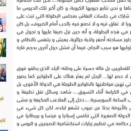
ا و نحن نتابع حروبها الكروية، و كان أكبر تلك الدروس ما
ذي شارك في جلسات النقاش بمجلس البطولة التي تبث على
ا لا نفاق فيه و لا تصنع فيه بالحب أمام الضيوف، بل كان
 في هذه البطولة، و أنه حين نزل ضيفا عليها و تجول في
جاوز مساحته أصغر ولاية جزائرية، يعيش و يتنفس بالنظام، و
سؤوليها هو سبب النجاح، فيما أن فشل دول أخرى بحجم قارة
 للقطريين، بل قاله حسرة على وطنه؛ البلد الذي يطفو فوق
ا حصر لها… الرجل لم يعثر هناك على الطوابير كما يصور
لتي تهين مواطنيها بالطوابير الطويلة هي الدولة الأقوى، بل
في الكرامة أثناء التسوق…، شاهد وسائل نقل نظيفة و
في
رب الساعة السويسرية…، دخل إلى الملاعب المكيفة و مشى
بالأروقة بحثا عن عيوب تشفع لبلده، لكن كل شيء في
لدولة الصغيرة التي تنافس إسبانيا و فرنسا و بريطانيا في
تاب
ينجح حكامه في تنظيم زيارات استكشافية للصينيين و الروس و