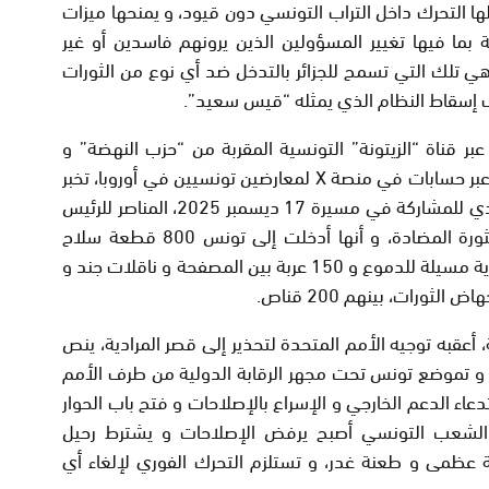
لها التحرك داخل التراب التونسي دون قيود، و يمنحها ميزات
ما فيها تغيير المسؤولين الذين يرونهم فاسدين أو غير
، هي تلك التي تسمح للجزائر بالتدخل ضد أي نوع من الثورات
 إسقاط النظام الذي يمثله “قيس سعيد”.
بر قناة “الزيتونة” التونسية المقربة من “حزب النهضة” و
 عبر حسابات في منصة
X
لمعارضين تونسيين في أوروبا، تخبر
أن النظام الجزائري أرسل إلى تونس 4000 جندي للمشاركة في مسيرة 17 ديسمبر 2025، المناصر للرئيس
“قيس سعيد” بشارع “بورقيبة”، في إطار الثورة المضادة، و أنها أدخلت إلى تونس 800 قطعة سلاح
فردي مجهز بكاتم للصوت و 12000 قنبلة غازية مسيلة للدموع و 150 عربة بين المصفحة و ناقلات جند و
 أعقبه توجيه الأمم المتحدة لتحذير إلى قصر المرادية، ينص
و تموضع تونس تحت مجهر الرقابة الدولية من طرف الأمم
 الدعم الخارجي و الإسراع بالإصلاحات و فتح باب الحوار
ن الشعب التونسي أصبح يرفض الإصلاحات و يشترط رحيل
 عظمى و طعنة غدر، و تستلزم التحرك الفوري لإلغاء أي