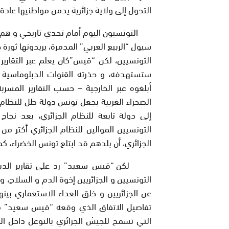
التحول إلى ولاية جزائرية يدمن مواطنيها عادة
التونسيون اليوم أمام تحدي تاريخي و هم ي
سيول “الربيع العربي” المدمرة، يريدونها ثو
التونسيين، لكن “قيس”كان يعلم عبر التقارير
ستستهدفه، و حذرته القنوات الدبلوماسية ال
أبلغوه عبر الخارجية – حسب التقارير المسر
الصحراء الغربية بجعل تونس دولة ظل للنظام ا
إلى دولة تابعة للنظام الجزائري، بعد نجاح ال
التونسيين الموالين للنظام الجزائري أكثر م
الجزائري، أن بلدهم قد ابتلع تونس الخضراء، ك
لكن “قيس سعيد” رد على تقارير الدبل
التونسيين و الجزائريين إخوة الدم و السلاح، 
عن الجزائريين و خلق العداء الاستعماري بي
التي تسمح للجيش الجزائري بالتوغل داخل ال