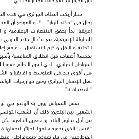
قطر أربكت النظام الجزائري في هذه الت
رجال في “مكة الثوار”…
!!
، و الموجع أن الم
إفريقيا؛ بدأ يحقق الانتصارات الإعلامية و
للبطولة الإفريقية، مع بث الإعلام الدولي ف
التحتية و النقل و كرم الاستقبال…، و مع إعلا
بخمسة أضعاف قبل انطلاق المنافسة بأسبوع
المواطن الجزائري، الذي أنفق النظام عقودا ل
هي أقوى بلد في المتوسط و إفريقيا و ال
عقل الإنسان الجزائري وفق خوارزميات الواق
“المصداقية”.
نفس المقياس يوزن به الوضع في تو
الشعبي بين البلدين؛ ذلك أن الشعب التونسي
من أجل تطوير البلاد و تحقيق الطفرة، لكن
“قيس” الذي بدوره سلمها للجزائر، ليجعلها قصر
القرطاجيين من بناء نموذج ديموقراطي متطور