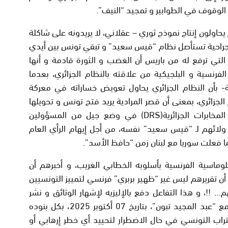
 الوقوف في الطوابير و تمجيد “النيف”.
حاولون إنتاج نموذج ثوري – عقلاني، لا يريدونه على شاكلة
رة جراحية تستأصل نظام “قيس سعيد” و تبقي تونس بين أيدي
 التي ترفع له من باريس أن الغضب و الثورة قادمة و أنها
فرنسية و البلجيكية من علاقته بالنظام الجزائري، بعدما
بة- بأن النظام الجزائري يحاول تعويض خساراته في معركة
لجزائري، بمعنى أن قصر المرادية يريد فتح تونس و تحويلها
مخابرات الجزائرية(
DRS
) في وضع جيل من المسؤولين
ن ولائهم لـ “قيس سعيد” نفسه، من أجل إيهام الرأي العام
ما فعلت سوريا مع لبنان زمن “حافظ الأسد”.
وماسية الفرنسية بأسلوبه الخطابي الغريب، و أخبرهم أن
و أن تقريرهم ليس غير “ظهير بربري” فرنسي لتمييز التونسيين
نهم…
!!
، و هذا التفاعل دفع بالإليزيه لإشهار الوثائق و نشر
تفاصيل الاتفاق الذي وقعه “قيس سعيد” مع “عبد المجيد تبون”، بتاريخ 07 أكتوبر 2025، بكل بنوده
تراب التونسي في حال الاضطرار لتحييد أي خطر إرهابي أو