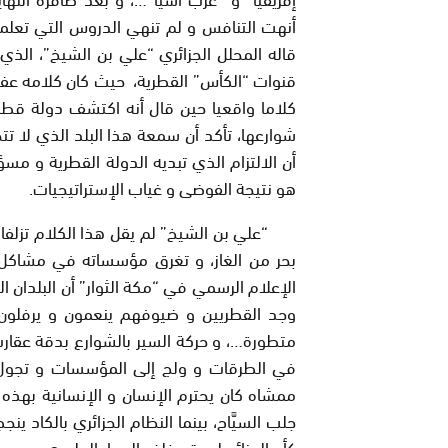
أنهت التنافس و لم تنهي الدروس التي تعلمناه
قاله المحلل الجزائري “علي بن الشيخ”، ال
قنوات “الكأس” القطرية، حيث كان كلامه عفوي
كلاما واقعيا حين قال أنه اكتشف دولة قطر
شوارعها، تأكد أن سمعة هذا البلد الذي لا تت
أن الالتزام الذي تبديه الدولة القطرية و م
هو نتيجة الفوضى و غياب الإستراتيجيات.
“علي بن الشيخ” لم يقل هذا الكلام تزلفا
بحر من الغاز، و تغرق مؤسساته في مشاكل ل
الإعلام الرسمي في “مكة الثوار” أن البلدان ا
وجد القطريين و ضيوفهم ينعمون و يرفلون 
متطورة…، و حركة السير بالشوارع بدقة عقا
في الطرقات و ولج إلى المؤسسات و تجول 
ممشاه كان يحترم الإنسان و الإنسانية بهذه ا
جلب السيَّاح، بينما النظام الجزائري بالكاد 
كأن الجزائر بلد يقع خلف الجدار الجليدي.