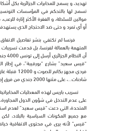
تهديد، و يسمح للمخابرات الجزائرية بكل أشكا
تسمح لها بالتحكم في المؤسسات التونسية ب
موالين للسلطة، و الفقرة الأكثر إثارة للرعب
أو أي تمرد و حتى ضد الاحتجاج الذي يستهدف
فرنسا لم تكتفي بنشر تفاصيل الاتفاق ع
المتهمة بالعمالة لفرنسا، بل قدمت تسريبات
شاحنات…، على مثنها 2000 جندي من فرق إجهاض الثورات، بينهم 200 قناص.
تسريب باريس لهذه المعطيات المخابراتية،
على عدم التدخل في شؤون الدول المجاورة، 
المتحدة، التي دعت “قيس سعيد” لعدم استدعاء
مع جميع المكونات السياسية بالبلاد، لك
“قيس” لأنه يرى في محتوى الاتفاقية خيانة
ارتباط مع قصر المرادية.