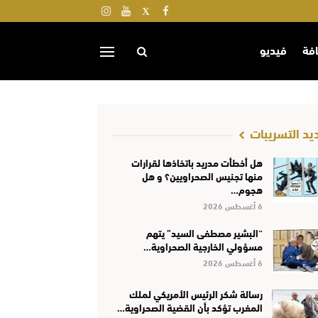
افة
فيديو
يد التسريبات
هل أخطأت مدريد باتخاذها لقرارات
منها تجنيس الصحراويين؟ و هل
هجوم…
6 أغسطس 2026
“البشير مصطفى السيد” يتهم
مسؤولي الخارجية الصحراوية…
6 أغسطس 2026
رسالة شكر الرئيس الأمريكي لملك
المغرب تؤكد بأن القضية الصحراوية…