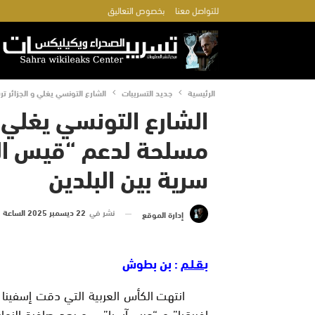
للتواصل معنا
بخصوص التعاليق
الرئيسية
جديد التسريبات
الشارع التونسي يغلي و الجزائر 
الشارع التونسي يغلي 
مسلحة لدعم “قيس الس
سرية بين البلدين
نشر في
22 ديسمبر 2025 الساعة 17 و 28 دقيقة
إدارة الموقع
بـقـلـم
: بن بطوش
انتهت الكأس العربية التي دقت إسفينا
إفريقيا” و “عرب آسيا”…، و بعد صافرة الن