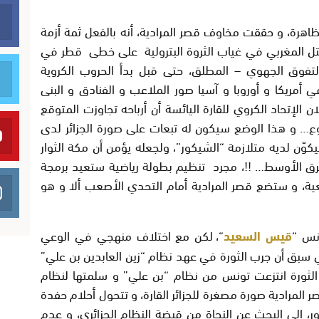
ظاهرة، و حققت مخاوف قصر المرادية، أنه بالفعل ثمة أزمة
حتل المغربي في غياب الثروة البترولية على خطى قطر في
 التفوق الجهوي – المطلق، حتى قبل بدأ الحروب الكروية
ي أمريكا و أوروبا و آسيا صور الملاعب و الفنادق و البنى
ن الإتحاد الكروي للقارة اليائسة أن أرباحه تجاوزت المتوقع
… و هذا الوضع سيكون له تبعات على صورة الجزائر لدى
يكوّن لديه متلازمة “الشيكور”، ولجعله يؤمن أن مكة الثوار
شرق الأوسط…
!!
، مجرد تنظيم بطولة رياضية ستعيد برمجة
عية، و ستضع قصر المرادية أمام التحدي الأصعب ألا و هو
نس “
قيس السعيد
“، لكن مع اختلاف منهجي في الوعي
 سبق أن جرب الثورة في عهد نظام “زين العابدين بن علي”
 الثورة انتزعت تونس من نظام “بن علي” و سلمتها لنظام
 المرادية صورة مصغرة للجزائر القارة، و تتحول أحلام حفدة
، إلى البحث عن النجاة من قبضة النظام الجزائري، و عدم