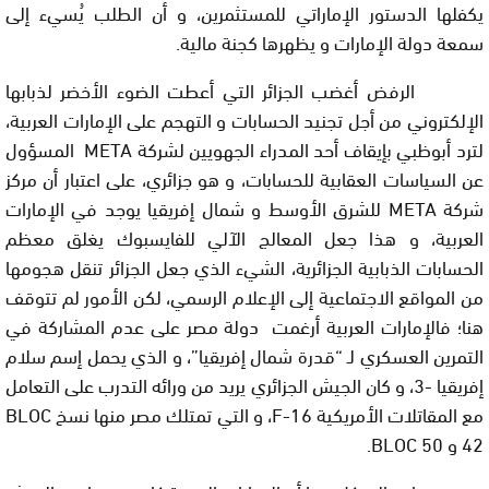
يكفلها الدستور الإماراتي للمستثمرين، و أن الطلب يُسيء إلى
سمعة دولة الإمارات و يظهرها كجنة مالية.
الرفض أغضب الجزائر التي أعطت الضوء الأخضر لذبابها
الإلكتروني من أجل تجنيد الحسابات و التهجم على الإمارات العربية،
لترد أبوظبي بإيقاف أحد المدراء الجهويين لشركة
META
المسؤول
عن السياسات العقابية للحسابات، و هو جزائري، على اعتبار أن مركز
شركة
META
للشرق الأوسط و شمال إفريقيا يوجد في الإمارات
العربية، و هذا جعل المعالج الآلي للفايسبوك يغلق معظم
الحسابات الذبابية الجزائرية، الشيء الذي جعل الجزائر تنقل هجومها
من المواقع الاجتماعية إلى الإعلام الرسمي، لكن الأمور لم تتوقف
هنا؛ فالإمارات العربية أرغمت دولة مصر على عدم المشاركة في
التمرين العسكري لـ “قدرة شمال إفريقيا”، و الذي يحمل إسم سلام
إفريقيا -3، و كان الجيش الجزائري يريد من ورائه التدرب على التعامل
مع المقاتلات الأمريكية
F-16
، و التي تمتلك مصر منها نسخ
BLOC
42
و
50
BLOC
.