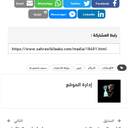
Email
WhatsApp
Twitter
Facebook
LinkedIn
Messenger
طباعة
رابط المشاركة :
#الإمارات
الجزائر
تبون
دويلة الامارات
سعيد شنقريحة
إدارة الموقع
السابق
التالي
الرئيس الصحراوي”إبراهيم
موسكو تستبعد الجزائر في