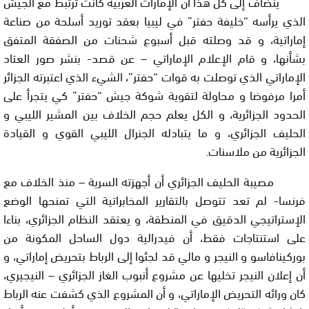
ينضاف إلى كل هذا أن الإمارات العربية كانت ترتبط مع الجيش
الذي يرأسه “خليفة حفتر” في ليبيا بعقد توريد أسلحة من صناعة
إماراتية، و قد وصلته قبل أسبوع شحنات من الصفقة المتفق
بشأنها، و قام الإعلام الإماراتي – عن قصد- بنشر صور العتاد
الإماراتي الذي توصلت به قوات “حفتر”، الشيء الذي اعتبرته الجزائر
أمرا مرفوضا و محاولة لتقوية شوكة جيش “حفتر” كي يتجرأ على
الحدود الجزائرية، و الكل يعلم حجم الخلاف بين المشير الليبي و
الحليف الجزائري، و ما يتبادله الجنرال الليبي القوي و القيادة
الجزائرية من ملاسنات.
مصيبة الحليف الجزائري أن أجهزته السرية – منذ الخلاف مع
فرنسا- لم تعد تتوصل بالتقارير المخابراتية التي تمنحها الوضع
الإستراتيجي الدقيق في المنطقة، و يعتقد النظام الجزائري، بناءا
على استنتاجات فقط، أن فيدرالية دول الساحل المكونة من
بوركينافاسو و النيجر و مالي قد لجئوا إلى الرباط بتحريض إماراتي، و
أن إعلان النيجر تخليها عن مشروع أنبوب الغاز الجزائري – النيجيري،
كان ورائه التحريض الإماراتي، و أن المشروع الذي كشفت عنه الرباط