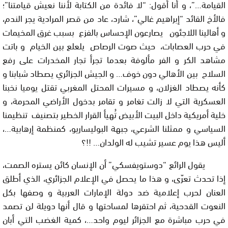
القيامة…”، و أنا أقول: “لا فائدة من الكتابة لأننا نعيش قيامتنا”؛
فالأخ القائد “إبراهيم غالي”، شارد، عاد من قصر المرادية يجر الندم،
و أهالينا اللاجئون يصارعون الإحساس بالفزع بسبب غرق المخيمات
في حرب العصابات، حيث صوت الرصاص يلعلع بين الخيام و باتت
مشاهد الكر و الفر مألوفة بعدما تجرأ تجار المخدرات على رفع
السلاح بين الأهالي دون خوف… و الجيش الجزائري يصطاد شبابنا و
كأنه يصطاد الغزلان، و مسيرات المحتل المغربي تقتل يوميا نخبنا
العسكرية التي لا زالت تغامر و تقامر بدخول الأراضي المحرمة، و
خلية أمريكية داخل البيت الأبيض تُهيأ القرار الخطير بتصنيف تنظيمنا
السياسي و ممثلنا الشرعي، جبهة البوليساريو، كمنظمة إرهابية…،
أليس هذا يوم عسير تشيب له الولدان…
!!
؟
يقول الرائع “دوستويفسكي” أن الإنسان كائن يستره الصمت،
إذا تحدث تعرّى، و هذا ما يحصل في الإعلام الجزائري، الذي أطلق
العنان لحرب إعلامية ضد دولة الإمارات العربية و وصفها بكل
النعوت القدحية، ثم احتقرها لمساحتها و قال أنها دويلة لن تصمد
في حرب مباشرة مع الجزائر ليوم واحد…، كمية الغضب التي أبان