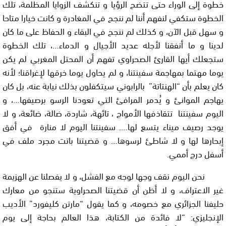
خطوة إلى الوراء حتى تتضح الرؤيا و تنكشف الزوايا المظلمة، تلك
الخطوة ستكفي لنفهم أننا لم ننجح في المغادرة و كانت خيارا متاحا
و سهل قبل الآن، و كذلك لم ننجح في البقاء و الحفاظ على ما كان
لدينا و ما أنفقنا لأجله عديد الأجيال و الدماء…، تلك الخطوة
ستجعلك أيها القارئ الصحراوي تفهم أن المحتل المغربي لم يكن
يوما مهتما بمهاجمة سفينتنا، و لم يحاول يوما خرقها لإغراقنا؛ لأنه
كان يعلم بأن “الهنتاتة” بالرابوني سيتكفلون بذلك نيابة عنه، بل كان
يهاجم الموانئ و يُدمر المرافئ التي تعودنا الرسو برصيفها…، و
اليوم سفينتنا تتقاذفها الأمواج ، تائهة، شاردة، ضالة، ضائعة، و لا
يوجد رصيف ميناء يتسع لها…. سفينتنا اليوم لا منارة في أفق
إبحارها لها و لا شاطئ لرسوها… و قضيتنا باتت مجرد ملف في
أسفل درج أممي.
نحن اليوم نقف وجها لوجه مع الفشل، و لا يفصلنا عن الهزيمة
غير الاعتراف، و لا أظن أن قضيتنا الصحراوية ستنجو من معارك
حليفنا الجزائري مع خصومه، و كما يقول “مارتن كليفورد” الأديب
الإنجليزي: “لا فائدة من الكتابة، هذا العالم بحاجة إلى يوم