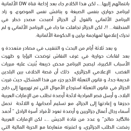
بانتمائهم إليها…، لكن هذا الكلام جاء بعد إذاعة قناة
DW
الألمانية
لبرنامج حواري بنفس الصيغة و يناقش نفس الموضوع، و زاد
البرنامج الألماني بالقول أن الجزائر أصبحت مصدر خطر في
المنطقة…
!!
، لكن الجزائر تجاهلت ما جاء في البرنامج الألماني و لم
تحرك إعلامها لمهاجمة برلين و الحكومة الألمانية.
و بعد ثلاثة أيام من البحث و التنقيب في مصادر متعددة و
بعد لقاءات حوارية في غرف النقاش توضحت الرؤيا و ظهرت
الأسباب الكبيرة، ليصبح البرنامج محض ذريعة بُنيت عليه مبررات
الغضب الإعلامي الجزائري، ذلك أن قصة الخلاف بين البلدين
قديمة جدا، و قانون التعبئة الأخير جزء من هذا المشكل، حيث قررت
الجزائر في قانون التعبئة استرجاع الأموال التي تم تهريبها إلى خارج
البلاد، و أرسل قصر المرادية لائحة أرصدة تطلب من الإمارات العربية
حجزها و إعادتها إلى الجزائر، مع تسليم أصحابها، و اللائحة تحمل
أسماء رجال أعمال جزائريين و أرصدة تعود لأفراد أسرة الراحل ” أحمد
ةالگايد صالح” و عدد من قادة الجيش …، لكن الإمارات العربية
رفضت الطلب الجزائري، و اعتبرته متعارضا مع الحرية المالية التي