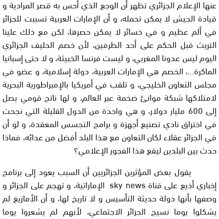
عنها الإعلام الجزائري تظهر أن الوجع الذي أحس به قصر المرادية و
قيادة الجيش لا يمكن تحمله، و أن الإمارات العربية تسببت للجزائر
في ألم عظيم و في خسائر لا يمكن حصرها، لكن مع ذلك علينا
التريث قبل الحكم على أحد الطرفين، لأن خصم الحليف الجزائري
اليوم ليس عدونا المغربي، و ليست فرنسا الخبيثة، و لا حتى إسبانيا
الماكرة…، الخصم هي الإمارات العربية، دولة إسلامية، و عضو في
مجلس التعاون الخليجي، و تلقب في أمريكيا بالإمبراطورية البحرية
لامتلاكها شبكة موانئ ضخمة عبر العالم، و لها ناتج قومي يصل
إلى 600 مليار دولار، و هي واحدة من الدول القليلة التي نجحت
في اختراق نادي تصنيع أجهزة و برامج التجسس المعقدة، و لو أن
في الجزائر عقلاء لكان التعاون مع هذا البلد أفضل من عدائه، فماذا
حدث بين البلدين ليقع هذا الفجور الإعلامي؟
يقول بعض المؤثرين الجزائريين أن السبب يعود إلى برنامج
إخباري أذيع على قناة
sky news
الإماراتية، و تهجم على الجزائر و
وصفها بأنها دولة حديثة التأسيس و لا تاريخ لها، و أن الأمازيغ لم
يشكلوا يوما نسيج الجزائر الاجتماعي، لأنهم لم يشعروا يوما