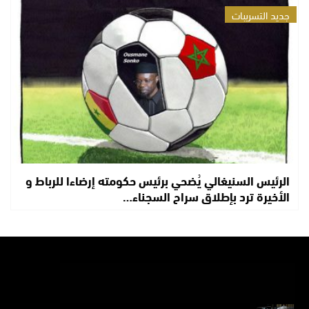
جديد التسريبات
الرئيس السنيغالي يُضحي برئيس حكومته إرضاءا للرباط و
الأخيرة ترد بإطلاق سراح السجناء…