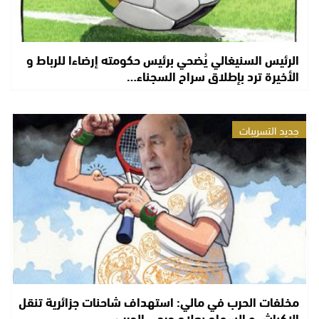
الرئيس السنيغالي يُضحي برئيس حكومته إرضاءا للرباط و
الأخيرة ترد بإطلاق سراح السجناء…
جديد التسريبات
مخلفات الحرب في مالي: استهداف شاحنات جزائرية تنقل
الاكباش و السماح بعلاج جرحى الحرب…