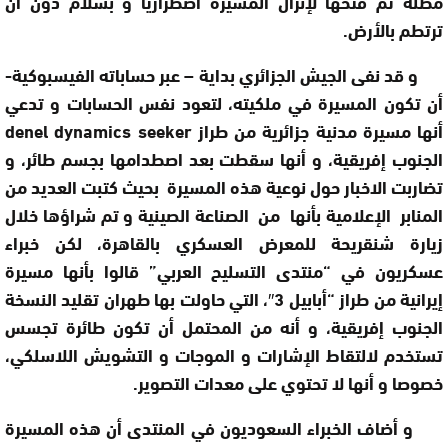
مظلة تم فتحها لإنزال المسيرة اضطراريا و بسلام دون أن
ترتطم بالأرض.
و قد نفى الجيش الجزائري بداية – عبر حساباته الفيسبوكية-
أن تكون المسيرة في ملكيته، لتعود نفس الحسابات و تدعي
أنها مسيرة مدنية جزائرية من طراز
denel dynamics seeker
الجنوب إفريقية، و أنها سقطت بعد اصطدامها بجسم طائر، و
تضاربت الاخبار حول نوعية هذه المسيرة بحيث كتبت العديد من
المنابر الإعلامية بأنها من الصناعة الصينية و تم شراؤها خلال
زيارة شنقريحة للمعرض العسكري بالقاهرة، لكن خبراء
عسكريون في “منتدى التسليح العربي” قالوا بأنها مسيرة
إيرانية من طراز “أبابيل 3″، التي حاولت بها طهران تقليد النسخة
الجنوب إفريقية، و أنه من المحتمل أن تكون طائرة تجسس
تستخدم لالتقاط الإشارات و الموجات و التشويش اللاسلكي،
خصوصا و أنها لا تحتوي على معدات التصوير.
و أضاف الخبراء السعوديون في المنتدى أن هذه المسيرة