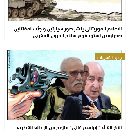
الإعلام الموريتاني ينشر صور سيارتين و جثث لمقاتلين
صحراويين استهدفهم سلاح الدرون المغربي…
جديد التسريبات
الأخ القائد “إبراهيم غالي” منزعج من الإدانة القطرية