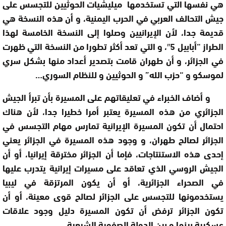
هي نفسها التي تستخدمها ميليشيات الحوثيين للتجسس على
جيش التحالف العربي في الحرب اليمنية، و أن هذه النسخة هي
قديمة جدا، لأن الإيرانيين وصلوا إلى النسخة الخامسة لهذا
الطراز “أبابيل 5″، و التي تعد أكثر تطورا من النسخة التي ظهرت
في الجزائر، و أن طهران قامت بتصدير أعداد منها بشكل سري
لموسكو و “حزب الله” و الحوثيين و للنظام السوري…
و أضاف الخبراء في تعليقاتهم على المسيرة بأن تبرأ الجيش
الجزائري من هذه المسيرة يعتبر أمرا خطيرا جدا، لأن هناك
احتمال أن تكون المسيرة الإيرانية تمارس مهام التجسس في
الجزائر لصالح طهران، و وجود هذه المسيرة في الجزائر يعني
إحدى هذه الاستنتاجات، فإما أن الجزائر مخترقة إيرانيا، أو أن
الجيش الروسي الذي تعاقد على مسيرات إيرانية يتدرب عليها
في الصحراء الجزائرية، أو أن يكون المرتزقة في ليبيا
يستخدمونها للتجسس على الجزائر لصالح قوى معينة، أو أن
تكون الجزائر ترفض أن تكون المسيرة دليل وجود علاقات
عسكرية بينها و بين الدولة الصفوية الشيعية.