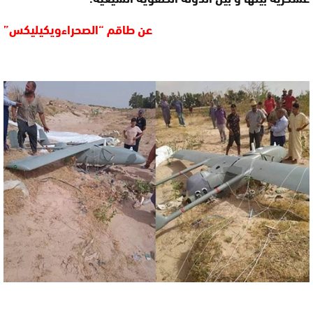
عن طاقم “الصحراءويكيليكس”