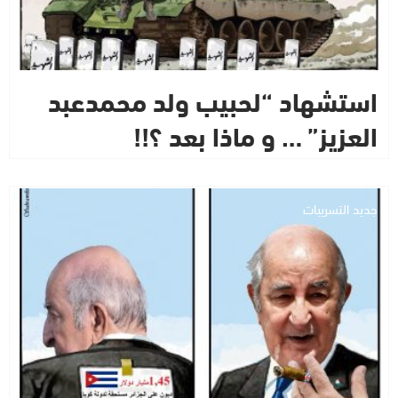
استشهاد “لحبيب ولد محمدعبد
العزيز” … و ماذا بعد ؟!!
جديد التسريبات