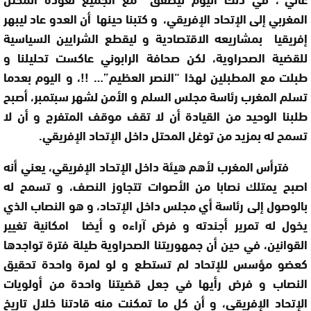
المغربي إلى الإتحاد الإفريقي، و كتبنا حينها أن العدو عاد ليبهر
إفريقيا بمشاريعه الاقتصادية و ليقطع الشرايين السياسية
للقضية الصحراوية، لكن صحافة الرابوني عاكست تحليلنا و
طبلت مع المطبلين لهذا “النصر العظيم”…
!!
، و اليوم بعدما
تسلم المغرب رئاسة مجلس السلم و الأمن لشهر سبتمبر، أصبح
طلبنا الوحيد من القيادة أن لا تقف موقف المتفرج و أن لا
تسمح له بمزيد من توغل المحتل داخل الإتحاد الإفريقي.
فترأس المغرب لأهم هيئة داخل الإتحاد الإفريقي، يعني أنه
اصبح يمتلك نصابا من الأصوات تتجاوز النصف، و تسمح له
بالوصول إلى رئاسة أي مجلس داخل الإتحاد، و هو النصاب الذي
يخول له تمرير أجندته و فرض آراءه و أيضا امكانية تغيير
القوانين، في حين أن جمهوريتنا الصحراوية طيلة فترة تواجدها
كعضو مؤسس للإتحاد لم تستطع و لو لمرة واحدة تحقيق
النصاب و فرض رأيها في جعل قضيتنا واحدة من أولويات
الإتحاد الإفريقي، و أن كل ما تمكنت منه قادتنا خلال تاريخ