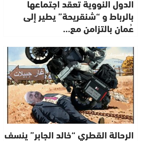
الدول النووية تعقد اجتماعها
بالرباط و “شنقريحة” يطير إلى
عُمان بالتزامن مع…
جديد التسريبات
الرحالة القطري “خالد الجابر” ينسف