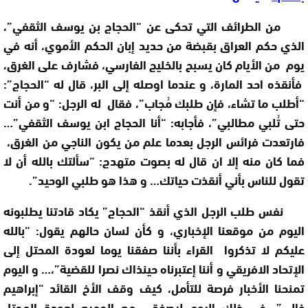
من الطرائف التي تحكى عن “الحجاج بن يوسف الثقفي”،
الذي حكم العراق بقبضة من حديد
إبان الحكم الأموي، أنه في
يوم من الأيام كان يسبح بالخليج الفارسي، فشارف على الغرق،
فأنقذه احد المارة، و عندما اوصله إلى البر، قال له “الحجاج”:
“أطلب ما تشاء، فإن طلبك مُجاب”، فقال له الرجل: “و من أنت
حتى تُلبي مطالبي”، فأجابه: “أنا الحجاج ابن يوسف الثقفي”…
فارتعدت فرائس الرجل بعدما علم من يكون الناجي من الغرق،
فما كان منه إلا ان قال له بصوت متهدج: “سألتك بالله أن لا
تقول للناس بأني أنقذت حياتك… و هذا هو طلبي الوحيد”.
نفس طلب الرجل الذي أنقذ “الحجاج” يكاد قادتنا يطلبونه
اليوم من موقعنا الإخباري، و كأن لسان حالهم يقول: “بالله
عليكم لا تذكروا القراء بأننا صفقنا يوما لعودة المحتل إلى
الإتحاد الافريقي و أننا إعتبرناه حينذاك نصرا للقضية”،… و اليوم
تمنحنا الأخبار فرصة للتأمل، كيف وقف الأخ القائد “إبراهيم
غالي”، في ذلك اليوم ليصفق مع الجميع لعودة المحتل