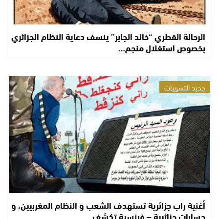
الرحالة القطري “خالد الجابر” ينسف دعاية النظام الجزائري
بخصوص استغلال منجم…
جديد التسريبات
أغنية راب جزائرية تستهدف الشعب و النظام المغربيين، و
حسابات جزائرية – فرنسية تكشف…