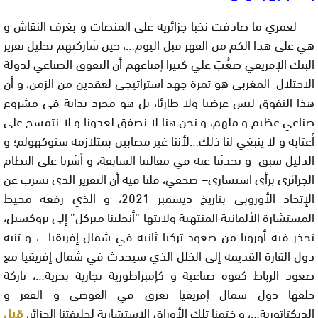
لعمري ما صادفت نخبا جزائرية على المنصات و بغرف النقاش و
هي على هذا الكم من القهر قبل اليوم…، حين شاركتهم تحليل تقرير
البنك الإفريقي صعُبَ علي كثيرا إقناعهم أن التفوق الصناعي لدولة
الاحتلال المغربي هو ثمرة جهد استراتيجي لعقدين من الزمن، و أن
هذا التفوق ليس عرضيا ولا طارئا، بل هو مجرد بداية في مشروع
صناعي عظيم و ملهم، و نحن هنا لا نصفق لعدونا و لا نتمسح على
أعتابه و لا ينبغي لنا ذلك…لأننا غير مصابين بمتلازمة ستوكهولم؛ و
الدليل سبق و تحدثنا عنه في مقالتنا السابقة، و أشرنا على النظام
الجزائري برأي استشاري– صحفي، قلنا فيه أن التقرير الذي تسرب عن
الإتحاد الأوروبي بتاريخ ديسمبر 2021، و الذي رفعه محيط
المستشارة الألمانية المنتهية ولايتها “أنجلينا ميركل” إلى بروكسيل،
تحذر فيه أوروبا من صعود تركيا ثانية في شمال إفريقيا…، و تنبه
دول القارة القديمة إلى الخلل الذي سيحدث في شمال إفريقيا مع
صعود الرباط كقوة صناعية و كإمبراطورية تجارية بحرية…، تاركة
خلفها دول شمال إفريقيا تغرق في الفوضى و الفقر و
الديكتاتورية…، و ختمنا تلك الأوراق الاستشارية لحليفتنا الجزائر،
قبل