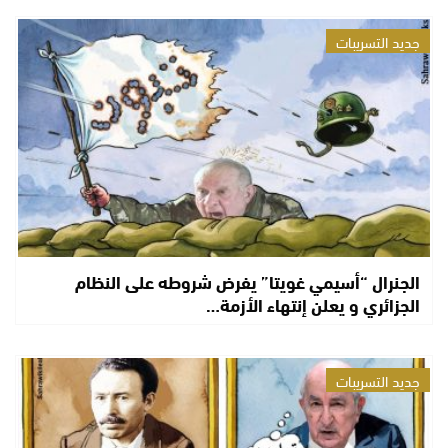
جديد التسريبات
الجنرال “أسيمي غويتا” يفرض شروطه على النظام
الجزائري و يعلن إنتهاء الأزمة…
جديد التسريبات