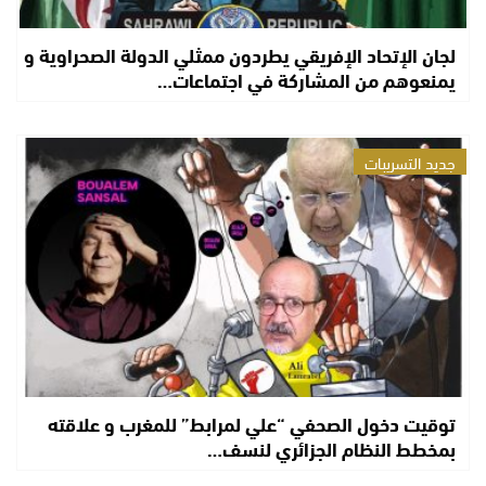
لجان الإتحاد الإفريقي يطردون ممثلي الدولة الصحراوية و
يمنعوهم من المشاركة في اجتماعات…
جديد التسريبات
توقيت دخول الصحفي “علي لمرابط” للمغرب و علاقته
بمخطط النظام الجزائري لنسف…