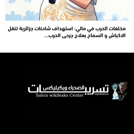
مخلفات الحرب في مالي: استهداف شاحنات جزائرية تنقل
الاكباش و السماح بعلاج جرحى الحرب…