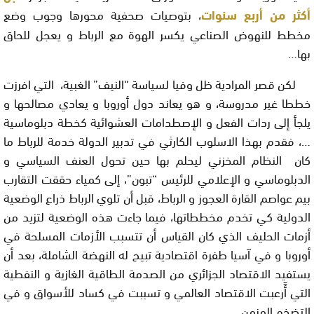
أكثر من أربع سنوات
، بتوصيات صحفية محورها وجوب وضع
مخطط للنهوض الصناعي يكسر الهوة مع الرباط و يعجل للحاق
بها…
لكن قصر المرادية ظل وفيا لسياسة “النيف” الغبية، التي افرزت
خططا غير مدروسة، و هو يعاند دول أوروبا و يعادي مصالحها و
يلجأ إلى ردات الفعل و الإصطدامات العشوائية كخطة دبلوماسية
…، فقدم بهذا الاسلوب الكارثي في تدبير الدولة خدمة للرباط ما
كان النظام المخزني ليحلم بها حين تحول العنف السياسي و
الدبلوماسي و الإعلامي للرئيس “تبون”، إلى كمياء حققت التقارب
بيم عواصم القارة العجوز و الرباط، قبل أن تلوي الرباط ذراع الوضعية
الدولية كي تخدم مخططاتها، فيما جاءت هذه الوضعية لتزيد من
أزمات الحليف الذي كان القياس أن تتسبب الأزمات المسلحة في
أوروبا و في آسيا طفرة اقتصادية تبيح له النهضة الشاملة، بعد أن
يستفيد الاقتصاد الجزائري من الصدمة الطاقية الغازية و النفطية
التي أًرعبت الاقتصاد العالمي و تسببت في كساد للأسواق و في
التضخم المزمن.