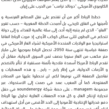
الكاوبوي الأمريكي “دونالد ترامب” من الحرب على إيران.
خطط الرباط أكبر من أن تقتصر على نقل المصانع الفرنسية و
تأمينها في اتفاق تاريخي، بل أصبحت الخطة المغربية – حسب تقرير
“الفاو”- الذي لم ينتبه إليه أحد، إلى سلة عالمية للغذاء، و إلى دولة
تتحكم في البطون ثلثي سكان كوكب الأرض، إذ مررت الرباط اتفاقا
استراتيجيا مع الولايات المتحدة الأمريكية لشراء الغاز الأمريكي في
صفقة قياسية تنتهي سنة 2050، تحصل الرباط بموجبها على مليار
متر مكعب من الغاز سنويا بنصف ثمن السوق الدولية، مقابل أن
تقدم الرباط لأمريكا أسمدة فلاحية بأثمنة مستقرة لا تتأثر بالتضخم
و الأزمات الدولية، في إطار رابح – رابح… و هذه المعطيات و
تفاصيل الصفقة التي نوفرها لكم، لن تحصلوا عليها من المصادر
المفتوحة، كما أن المغرب عمد في صمت إلى الاستحواذ، عبر
مجموعة
managem
، على حصة شركة
soundenergy
في حقل
تندرارة لإنتاج الغاز، و كل هذه الصفقات الغازية تحاول بها الرباط
دفع قدراتها الإنتاجية للأمونيا إلى الحد الأقصى من أجل استهداف
إنتاج أكبر قدر ممكن من الأسمدة للسيطرة على السلة الغذائية