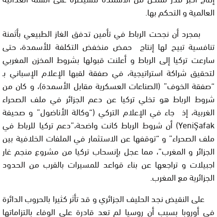
العالمية و التحكم بها.
بمجرد أن نجحت الرباط في تأمين تدفق الغاز الطبيعي بأثمنة
تنافسية تبيح لها إنتاج حمض منخفض التكلفة للأسمدة، حتى
سارعت تركيا إلى الرباط و أعلنت قبولها بشروط المخزن المغربي
لتحقيق شراكة استراتيجية، في صفقة لقبها الإعلام الإسباني بـ
“صفقة الخوف” (الصناعات العسكرية مقابل الأسمدة)، و كان من
شروط الرباط هو تخلي تركيا عن دعم الجزائر في ملف الصحراء
الغربية، إذ جاء في الإعلام التركي (“وكالة الأناضول” و صحيفة
YeniŞafak
) أن شروط الرباط كانت واضحة،”دعم تركيا للرباط في
ملف الصحراء” و “توقفها عن الاستثمار في الملفات الخلافية بين
الجزائر و المغرب”، مما عجل بإنسحاب تركيا من مشروع منجم غار
اجبيلات و تراجعها عن بناء قواعد للمسيرات بالقرب من الحدود
الجزائرية مع المغرب.
على النقيض نجد الحليف الجزائري و قد تأثر كثيرا بالحروب الدائرة
في أوروبا بسبب أن روسيا لم تعد قادرة على الوفاء بالتزاماتها