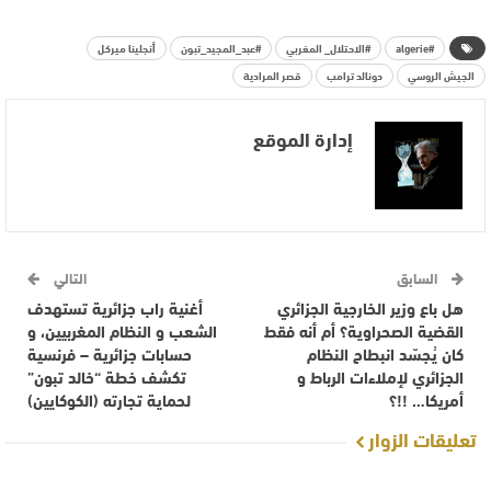
#algerie
#الاحتلال_ المغربي
#عبد_المجيد_تبون
أنجلينا ميركل
الجيش الروسي
دونالد ترامب
قصر المرادية
إدارة الموقع
السابق
التالي
هل باع وزير الخارجية الجزائري
أغنية راب جزائرية تستهدف
القضية الصحراوية؟ أم أنه فقط
الشعب و النظام المغربيين، و
كان يُجسّد انبطاح النظام
حسابات جزائرية – فرنسية
الجزائري لإملاءات الرباط و
تكشف خطة “خالد تبون”
أمريكا… !!؟
لحماية تجارته (الكوكايين)
تعليقات الزوار