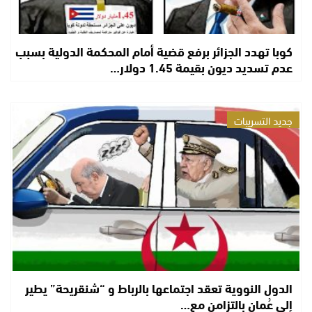
كوبا تهدد الجزائر برفع قضية أمام المحكمة الدولية بسبب
عدم تسديد ديون بقيمة 1.45 دولار…
جديد التسريبات
الدول النووية تعقد اجتماعها بالرباط و “شنقريحة” يطير
إلى عُمان بالتزامن مع…