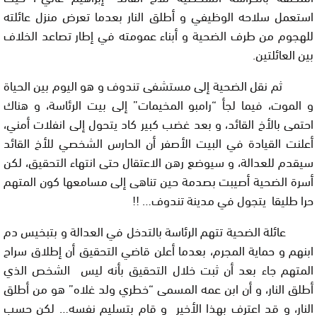
استعمل سلاحه الوظيفي و أطلق النار بعدما تعرض منزل عائلته
للهجوم من طرف الضحية و أبناء عمومته في إطار تصاعد الخلاف
بين العائلتين.
ثم نقل الضحية إلى مستشفى تندوف و هو اليوم بين الحياة
و الموت، فيما لجأ “رامبو المخيمات” إلى بيت الرئاسة، و هناك
احتمى بالأخ القائد، و بعد غضب كبير كاد يتحول إلى انفلات أمني،
أعلنت القيادة في البيت الأصفر أن الحارس الشخصي للأخ القائد
سيقدم للعدالة، و سيوضع رهن الاعتقال حتى انتهاء التحقيق، لكن
أسرة الضحية أصيبت بصدمة حين تناهى إلى مسامعها كون المتهم
حرا طليقا يتجول في مدينة تندوف…
!!
عائلة الضحية تتهم الرئاسة بالتدخل في العدالة و بتبخيس دم
ابنهم و حماية المجرم، بعدما أعلن قاضي التحقيق أن إطلاق سراح
المتهم جاء بعد أن ثبت خلال التحقيق بأنه ليس الشخص الذي
أطلق النار، و أن ابن عمه المسمى “خطري ولد غلاه” هو من أطلق
النار، و قد اعترف بهذا الأخير و قام بتسليم نفسه… لكن حسب