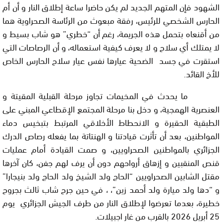
الشهود فإن المتهم الجديد لم يكن حاضرا ساعة إطلاق النار و أن أم
الحارس الشخصي للرئيس، رفقة مبعوث من الرئاسة الصحراوية هما
من أقنعاه بتحمل هذه الجريمة، رغم أن “خطري” هو شاب بسيط و
لا يمتلك أي سلاح و لا يعرف كيفية استعماله، و أن الرصاصات التي
استقرت في جسد الضحية عيارها نفس عيار سلاح الحارس الخاص
للأخ القائد.
ما يحدث في المخيمات تجاوز مرحلة القبلية المقيتة و
العنصرية الهمجية، و دخل بنا مرحلة المجتمع الإقطاعي المبني على
الطبقية الحقيرة و الانحطاط الأخلاقي المرتبط بتبخيس دماء
المواطنين، بعد أن تأثرت قيادتنا و الهنتاتة بما يفعله رصاص الدرك
الجزائري بالمواطنين الصحراويين، و صمت القيادة أمام عمليات
قنص المنقبين و إزهاق أرواحهم دون أن يرف لهم جفن، كان آخرها
مقتل الشابين الصحراويين “الحاج ولد الشيخ ولد الحاج ولد بنيجارا”
و “دها ولد ميارة ولد أحمد زين”، ، في حين جرح شاب ثالث بجروح
خطيرة، بعدما تعرضوا لإطلاق النار من طرف الجيش الجزائري يوم
25 أبريل 2026 بالقرب من غار اجبيلات.