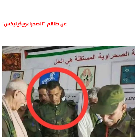
عن طاقم “الصحراءويكيليكس”