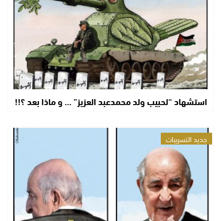
استشهاد “لحبيب ولد محمدعبد العزيز” … و ماذا بعد ؟!!
جديد التسريبات