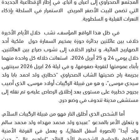
المجتمع الصحراوي إلى أعيان و أتباع، في إطار الإقطاعية الجديدة
التي تضمن للبيت الأصفر المريض الاستمرار في السلطة بإذكاء
النعرات القبلية و السلطوية.
في ظل هذا الواقع المؤسف، نشب خلال الأيام الأخيرة
خلاف بين عائلتين بدائرة حوزة بمخيم السمارة حول ملكية أحد
الصهاريج المائية، و تطور الخلاف إلى نشوب صراع بين العائلتين،
خلال يومي 24 و 25 أبريل 2026، استعانت خلاله كل واحدة منهما
بأبناء عمومتها لتقوية صفوفها، و في ليلة 26 ابريل 2026 سينتهي
بجريمة راح ضحيتها الشاب الصحراوي “خطاري ولد احمد بابا ولد
سيدي موسى”، و هو من قبيلة الرگيبات أولاد موسى، الذي أصيب
بجروح خطيرة على مستوى بعد إطلاق الرصاص عليه،و تم نقله إلى
مستشفى مدينة تندوف في وضع حرج.
أما الشخص الذي أطلق النار فهو من قبيلة الرگيبات السلاّم،
و يتعلق الأمر بالمدعو “عبيدو ولد محمد مهداه ولد محمد سالم
ولد أيدا” (الصورة أسفل المقال)، و يعمل في الفرقة الأمنية
المكلفة بالحراسة الشخصية للأخ القائد “إبراهيم غالي”، حيث