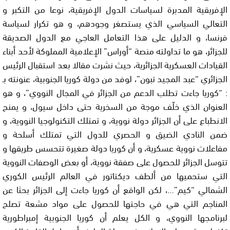
الإفريقية المدبرة لسياسات الدول الإفريقية، نوعا من التكبر و
التعالي السياسي الذي يستصغر وجودهم، و هو تكرار لسياسة
فرنسا، و الدليل على هذا التعامل العاجي مع الدول الصديقة
للجزائر، هو ما تداولته منصة “أوراس” الإعلامية المملوكة لأحد أبناء
القيادات العسكرية الجزائرية، حيث نشرت مقالا بعد استقبال الرئيس
الجزائري “عبد المجيد تبون”، لوفد من دولة كوريا الجنوبية، عنونته بـ
: “كوريا جاءت تطلب الدعم من الجزائر في المجال النووي”، و هو
العنوان الذي خلّف موجة من السخرية حتى داخل سيول، و يمنح
الانطباع على أن الجزائر دولة نووية، و تمتلك التكنولوجيا النووية، و
ضمن النادي الضيق و الحصري للدول التي تمتلك أسلحة و
مفاعلات نووية عسكرية، و أن كوريا دولة صغيرة تتحسس طريقها و
تتوسل الجزائر للحصول على صفقة نووية، أو بعض الوصفات النووية
التي ستحميها من ألطف ديكتاتور في العالم الرئيس الكوري
الشمالي “كيم”…، لكن الواقع أن كوريا جاءت إلى الجزائر بحثا عن
المناجم التي هي في حاجتها للحصول على مواد مشعة تصلح
لبرنامجها النووي، و الكل يعلم أن كوريا الجنوبية إمبراطورية