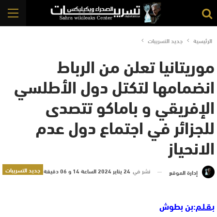
الرئيسية
جديد التسريبات
موريتانيا تعلن من الرباط
انضمامها لتكتل دول الأطلسي
الإفريقي و باماكو تتصدى
للجزائر في اجتماع دول عدم
الانحياز
جديد التسريبات
نشر في
24 يناير 2024 الساعة 14 و 06 دقيقة
إدارة الموقع
بـقـلـم
:بن بطوش