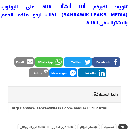
تنويه: نخبركم أننا أنشأنا قناة على اليوتوب
(SAHRAWIKILEAKS MEDIA)، لذلك نرجو منكم الدعم
بالاشتراك في القناة
Email
WhatsApp
Twitter
Facebook
LinkedIn
Messenger
طباعة
رابط المشاركة :
#algerie
#إقصاء_الجزائر
#المنتخب_المغربي
#المنتخب_الموريتاني