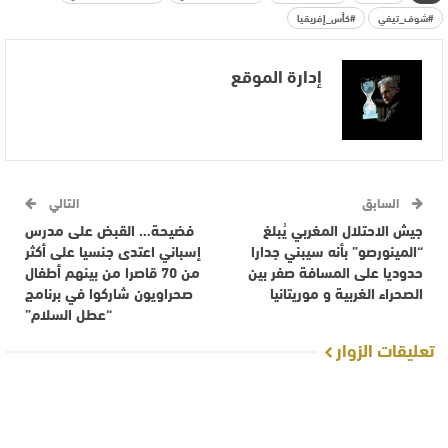
#شوف_تيفي
#كأس_إفريقيا
إدارة الموقع
السابق
التالي
جيش الاحتلال المغربي يُبلغ
فضيحة… القبض على مدرس
“المينورصو” بأنه سيبني جدارا
إسباني اعتدى جنسيا على أكثر
حدوديا على المسافة صفر بين
من 70 قاصرا من بينهم أطفال
الصحراء الغربية و موريتانيا
صحراويون شاركوا في برنامج
“عطل السلام”
تعليقات الزوار