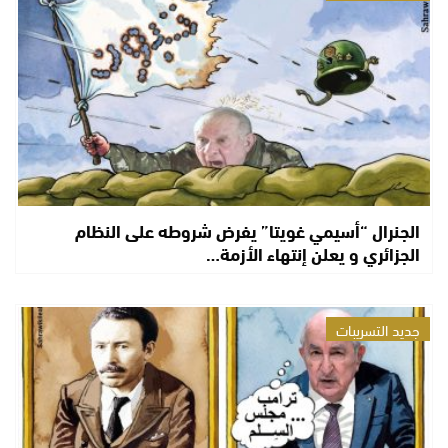
الجنرال “أسيمي غويتا” يفرض شروطه على النظام
الجزائري و يعلن إنتهاء الأزمة…
جديد التسريبات