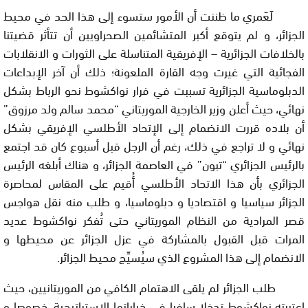
لَعَمري ما ظننت أن الأمور ستسوء إلى هذا الحد في محيط
الجزائر، و لم يتوقع أكبر المتشائمين الصحراويين أن تتأثر قضيتنا
بالخلافات الجزائرية – الإفريقية المتناسلة على الثورات و الانقلابات
الفجائية التي غيرت وجه القارة الملعونة؛ ذلك أن آخر الإبداعات
الدبلوماسية الجزائرية تسببت في فرار نواكشوط نحو الرباط بشكل
نهائي، حيث أعلن وزير الخارجية الموريتاني “محمد سالم ولد مرزوق”
أن بلاده قررت الانضمام إلى الإتحاد الأطلسي الإفريقي بشكل
نهائي و لا تراجع في ذلك، رغم أن الرجل قبل أسبوع كان قد اجتمع
بالرئيس الجزائري “تبون” في العاصمة الجزائر، و هناك أبلغه الرئيس
الجزائري بأن هذا الاتحاد الأطلسي أُقيم على المقاس لمحاصرة
الجزائر سياسيا و اقتصاديا و دبلوماسيا، و طلب منه نقل هواجس
قصر المرادية من النظام الموريتاني حتى تُفكر نواكشوط عديد
المرات قبل القبول بالمشاركة في عزل الجزائر عن محيطها و
الانضمام إلى هذا المشروع الذي سيُسيِّج محيط الجزائر.
طلب الجزائر لم يلقى الاهتمام الكافي من الموريتانيين، حيث
اعتبرته نواكشوط تدخلا سافرا في خياراتها الاستراتيجية، خصوصا و