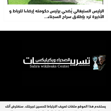
الرئيس السنيغالي يُضحي برئيس حكومته إرضاءا للرباط و
الأخيرة ترد بإطلاق سراح السجناء…
يستخدم هذا الموقع ملفات تعريف الارتباط لتحسين تجربتك. سنفترض أنك