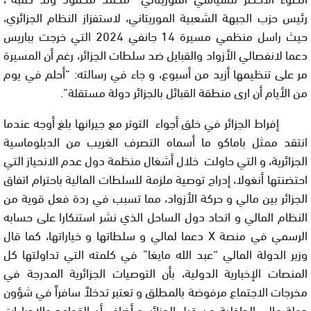
رئيس حزب الجبهة الشعبية الموريتاني، لاستفزاز النظام الجزائري،
حيث راسل منظمي مسيرة 14 جانفي 2024 التي خرجت بباريس
دعما لانفصالي الأزواد والقبايل ضد سلطات الجزائر، رغم أن المسيرة
مر على تنظيمها أزيد من أسبوع، و جاء في رسالته: “أحلم في يوم
من الأيام أن ارى منطقة القبائل بالجزائر دولة مستقلة”
.
إفراط الجزائر في خلق أجواء التوتر مع جيرانها بلغ أوجه عندما
انتقد ممثل باماكو ما أسماه التصرف الغريب من الدبلوماسية
الجزائرية، و التي حاولت خلال أشغال منظمة دول عدم الانحياز التي
احتضنتها أنغولا، إدراج توصية ملزمة للسلطات المالية باحترام اتفاق
الجزائر بين مالي و حركة الأزواد، مما تسبب في ردة فعل قوية من
النظام المالي و اتحاد دول الساحل الذي نشر استنكارا على حسابه
الرسمي في منصة
X
دعما لمالي و سلطاتها و خياراتها، كما قال
وزير الدولة المالي “عبد الله مايغا” في كلمته التي تداولتها كل
المنصات الإخبارية الدولية، بأن التوصيات الجزائرية المدرجة في
مخرجات الاجتماع مرفوضة بالمطلق و تعتبر تدخلاً سافراً في شؤون
دولة مالي الداخلية من قبل الجزائر، و أضاف أن القواعد والإجراءات