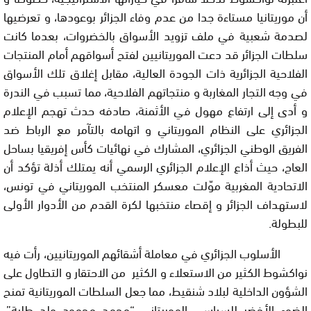
أن موريتانيا مستاءة جدا من عدم وفاء الجزائر بوعودها، و تعرضيها
لصدمة شعبية في ملف تزويد الأسواق بالخضروات، بعدما كانت
سلطات الجزائر قد دعت الموريتانيين لفتح أسواقهم أمام المنتجات
الفلاحية الجزائرية ذات الجودة العالية، مقابل إغلاق تلك الأسواق
في وجه التجار المغاربة و منتجاتهم الفلاحية، مما تسبب في الندرة
و أدى إلى ارتفاع مهول في الأثمنة، صادفه حدث تهجم الإعلام
الجزائري على النظام الموريتاني و اتهامه بالتآمر مع الرباط ضد
الفريق الوطني الجزائري، المشارك في نهائيات كأس إفريقيا بساحل
العاج، حيث أذاع الإعلام الجزائري الرسمي أنه يمتلك أذلة تؤكد أن
الاتحادية المغربية موّلت معسكر المنتخب الموريتاني في تونس،
لاستهداف الجزائر و إقصاء منتخبها لكرة القدم من الأدوار الأولى
للبطولة.
الأسلوب الجزائري في معاملة أشقائهم الموريتانيين، رأت فيه
نواكشوط الكثير من الاستعلاء و الكثير من الاحتقار و التطاول على
الشؤون الداخلية لبلاد شنقيط، مما جعل السلطات الموريتانية تمنح
الضوء الأخضر للسياسي الموريتاني “محمد محمود ولد طلبة”،