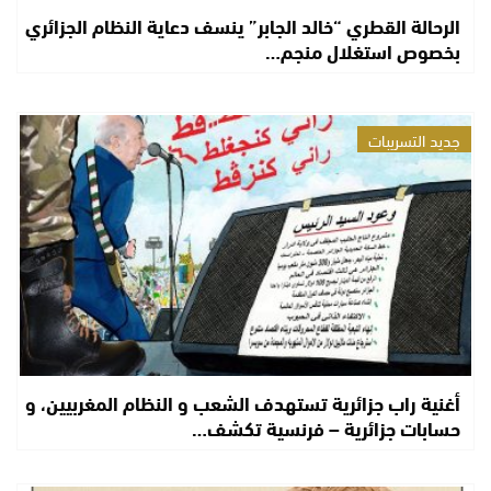
الرحالة القطري “خالد الجابر” ينسف دعاية النظام الجزائري
بخصوص استغلال منجم…
جديد التسريبات
أغنية راب جزائرية تستهدف الشعب و النظام المغربيين، و
حسابات جزائرية – فرنسية تكشف…