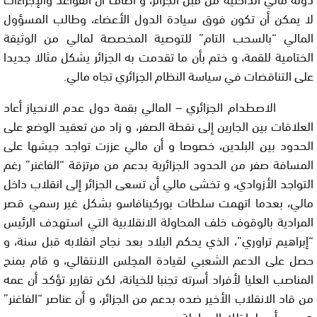
لا يمكن أن تكون فوق سيادة الدول الأعضاء، وطالب المسؤول
المالي “بالسحب التام” للتوصية المخصصة لمالي من الوثيقة
الختامية للقمة، و ختم بأن ما تقدمت به الجزائر يشكل مثالا جديدا
على التناقضات في سياسة النظام الجزائري تجاه مالي
.
الاصطدام الجزائري – المالي بقمة دول عدم الانحياز أعاد
العلاقات بين الجارين إلى نقطة الصفر، و زاد من تعقيد الوضع على
الحدود بين البلدين، خصوصا و أن مالي عززت تواجد جيشها على
المسافة صفر من الحدود الجزائرية بدعم من مرتزقة “الفاغنر” رغم
التواجد الأزوادي، و تخشى مالي أن تسعى الجزائر إلى انقلاب داخل
مالي، بعدما اتهمت سلطات بوركينافاسو بشكل غير رسمي قصر
المرادية بالوقوف خلف المحاولة الانقلابية التي استهدف الرئيس
“إبراهيم تراوري”، الذي يحكم البلاد بعد نجاح انقلابه قبل سنة، و
حصل على الدعم الشعبي لقيادة المجلس الانتقالي، و قام بمنح
المناصب العليا لأفراد أسرته تجنبا للخيانة، لكن تقارير تؤكد أن عمه
من قاد الانقلاب الأخير ضده بدعم من الجزائر، و أن عناصر “الفاغنر”
هم من أحبطوا تلك المحاولة.