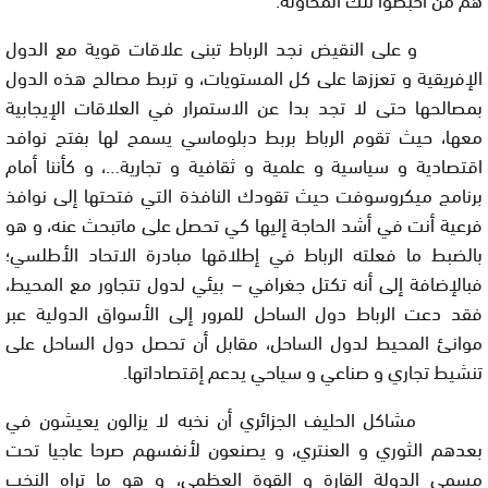
و على النقيض نجد الرباط تبنى علاقات قوية مع الدول
الإفريقية و تعززها على كل المستويات، و تربط مصالح هذه الدول
بمصالحها حتى لا تجد بدا عن الاستمرار في العلاقات الإيجابية
معها، حيث تقوم الرباط بربط دبلوماسي يسمح لها بفتح نوافد
اقتصادية و سياسية و علمية و ثقافية و تجارية…، و كأننا أمام
برنامج ميكروسوفت حيث تقودك النافذة التي فتحتها إلى نوافذ
فرعية أنت في أشد الحاجة إليها كي تحصل على ماتبحث عنه، و هو
بالضبط ما فعلته الرباط في إطلاقها مبادرة الاتحاد الأطلسي؛
فبالإضافة إلى أنه تكتل جغرافي – بيئي لدول تتجاور مع المحيط،
فقد دعت الرباط دول الساحل للمرور إلى الأسواق الدولية عبر
موانئ المحيط لدول الساحل، مقابل أن تحصل دول الساحل على
تنشيط تجاري و صناعي و سياحي يدعم إقتصاداتها.
مشاكل الحليف الجزائري أن نخبه لا يزالون يعيشون في
بعدهم الثوري و العنتري، و يصنعون لأنفسهم صرحا عاجيا تحت
مسمى الدولة القارة و القوة العظمى، و هو ما تراه النخب