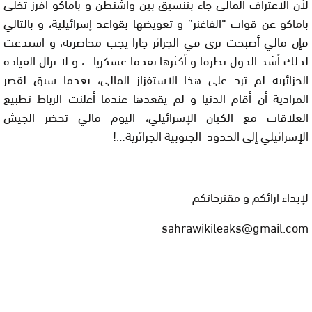
لأن الاعتراف المالي جاء بتنسيق بين واشنطن و باماكو أفرز تخلي
باماكو عن قوات “الفاغنر” و تعويضها بقواعد إسرائيلية، و بالتالي
فإن مالي أصبحت ترى في الجزائر جارا يجب محاصرته، و استدعت
لذلك أشد الدول تطرفا و أكثرها تقدما عسكريا…، و لا تزال القيادة
الجزائرية لم ترد على هذا الاستفزاز المالي، بعدما سبق لقصر
المرادية أن أقام الدنيا و لم يقعدها عندما أعلنت الرباط تطبيع
العلاقات مع الكيان الإسرائيلي، اليوم مالي تحضر الجيش
الإسرائيلي إلى الحدود الجنوبية الجزائرية…
!
لإبداء ارائكم و مقترحاتكم
sahrawikileaks@gmail.com