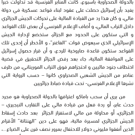
بالدولة الصحراوية بأسبوع، كانت المنابر الفرنسية قد تداولت خبرا
يفيد بأن إسرائيل حصلت على عقود لبناء قواعد عسكرية في دولة
مالي، و كان هذا رد من القيادة المالية على تحركات الجيش الجزائري
داخل التراب المالي، و أضاف الإعلام الفرنسي أن بعض تلك القواعد
و التي ستكون على الحدود مع الجزائر، ستخضع لإدارة الجيش
الإسرائيلي الذي سيعوض قوات “الفاغنر”، و الأخطر أن إحدى تلك
القواعد ستكون قاعدة صاروخية للردع، و أن قرار حصول إسرائيل
على الموافقة المالية، جاء بعد رفض الجزائر التحقيق في قضية
اختطاف جنود ماليين و احتجزاهم فوق التراب الموريتاني، من طرف
عناصر من الجيش الشعبي الصحراوي كانوا – حسب الرواية التي
نشرها الإعلام الفرنسي- تحت قيادة ضباط جزائريين.
من يرى أن سحب باماكو اعترافها بالدولة الصحراوية هو مجرد
حدث عابر، أو ردة فعل من قيادة مالي على التقارب النيجيري –
الجزائري، أو محاولة من مالي لاستفزاز الجزائر بعد حادث إسقاط
الجيش الجزائري لمسيرة مالية، فهو على دين “الهنتاتة” الأقزام
الذين أنفقوا مليوني دولار للاحتفال بمرور نصف قرن على الضياع…،