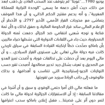
يونيو 1980….”غويتا” لم يتوقف عند السحب الغادر، بل ذهب أبعد
من ذلك، حيث أعلن دعمه ما يسمى “الوحدة الترابية للمملكة
المغربية”، و أنه يدعم مقترح الحكم الذاتي، و أن هذا الموقف
يتماشى مع مخرجات القرار الأممي الأخير 2797، و الأخطر أن
الإعلام المالي ساند قرار الحكومة المالية، و صفق لذلك و كأن ثمة
قناعة و توجه شعبي انتقامي ضد الجزائر، دفعت ثمنه الدولة
الصحراوية، حيث جاء في اللقاءات الحوارية التي نشطها خبراء ماليين،
بأن باماكو صحّحت خطأ ارتكبته القيادة السابقة في سياق تاريخي
كانت فيه دولة مالي تعاني على مستوى القرار السيادي…، و أن
مالي اليوم بعد أن حصلت على تحالفات قوية، و أضحت تميز العدو
من الصديق و تعرف بشكل جيد تدبير مصالحها، أصبحت تقرر حسب
التوازنات الجيو-إستراتيجية التي تتناسب و أهدافها، و بذلك
فالوقوف إلى جانب الرباط سيزيد من تقويتها.
ما فعلته مالي كان أمرا حتمي الوقوع، و سبق و أن أشرنا في
مقالاتنا السابقة ؛ إذ أن الاستفزازات الجزائرية لدولة مالي ما كانت
لتمر دون أثر على قضيتنا…، فقبل إعلان باماكو سحب اعترافها