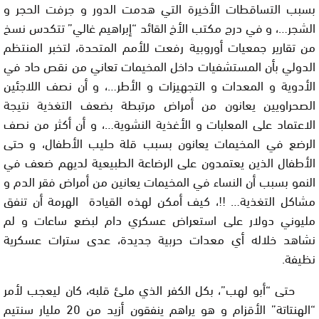
بسبب التساقطات الأخيرة التي هدمت الدور و جرفت الحجر و
الشجر…، و في درج مكتب الأخ القائد “إبراهيم غالي” تتكدس نسخ
من تقارير جمعيات أوروبية رفعت للأمم المتحدة، لتخبر المنتظم
الدولي بأن المستشفيات داخل المخيمات تعاني من نقص حاد في
الأدوية و المعدات و التجهيزات و الأطر…، و أن نصف اللاجئين
الصحراويين يعانون من أمراض مرتبطة بضعف التغذية نتيجة
الاعتماد على المعلبات و الأغذية النشوية…، و أن أكثر من نصف
الرضع في المخيمات يعانون بسبب قلة حليب الأطفال، و حتى
الأطفال الذين يعتمدون على الرضاعة الطبيعية لديهم ضعف في
النمو بسبب أن النساء في المخيمات يعانين من أمراض فقر الدم و
مشاكل التغذية…
!!
، كيف أمكن لهذه القيادة الهرمة أن تنفق
مليوني دولار على استعراض عسكري دام لبضع ساعات و لم
نشاهد خلاله أي معدات حربية جديدة، عدى سترات عسكرية
نظيفة.
حتى “أبو لهب”، بكل الكفر الذي ملئ قلبه، كان ليعجب لأمر
“الهنتاتة” الأقزام و هو يراهم ينفقون أزيد من 20 مليار سنتيم