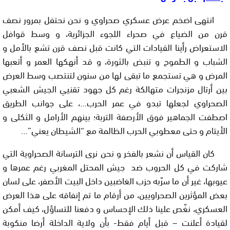
انتهى اضخم عرض عسكري صحراوي و نحن نحتفل بمرور نصف
قرن من الضياع في صحراء اللجوء الجزائرية، و وسط قوافل
الاستعراض رأينا القيادات التي كانت قبل نصف قرن تشع بالأمل و
الشباب و الطموح و تنبض بالثورة، و قد أنهكها العمر و أتعبها
المرض و هي تستجمع ما تبقى لها من سنون لتنتصب وسط العرض
بين أرتال مزنجرات متهالكة رغم كل جهود تقنيي الجيش الشعبي
الصحراوي لجعلها تبدو في عمر الحرب…، على جوانب الطريق
اصطفت الجماهير فوق الأرصفة التربة؛ بينهم الأرامل و الثكلى و
الأيتام و حتى معطوبي الحرب الظالمة مع “الشيطان يعني”…
كان القياس أن نشعر بالفخر و نحن نرى الترسانة الصحراوية التي
شاركت في كل الحروب ضد جيش المحتل المغربي رغم عمرها و
عيوبها، غير أن ما سرّبه حزب الغاضبين داخل البيت الأصفر، على لسان
بعض المؤثرين الصحراويين، من أرقام ما تم إنفاقه على هذا العرض
العسكري، نغّص علينا ذلك الإحساس و دفعنا للتساؤل، كيف أمكن
لقيادة أعلنت – قبل أيام فقط- بأن ولاية الداخلة أرضا منكوبة