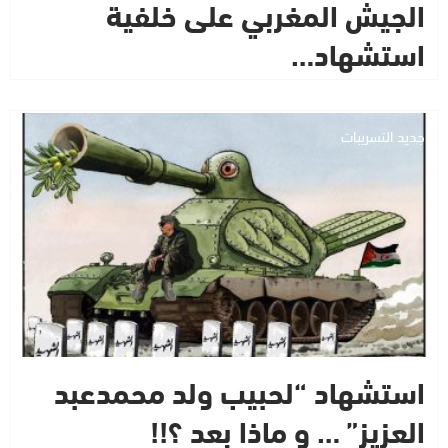
الجيش المغربي على خلفية
استشهاد…
جديد التسريبات
استشهاد “لحبيب ولد محمدعبد
العزيز” … و ماذا بعد ؟!!