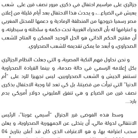
جزائري على مراسيم احتفال في ذكرى مرور نصف قرن على شعب
يعيش في الضياع…، و يحدث هذا الاحتفال بعد أيام قليلة من إعلان
مصر رسميا خروجها من المنطقة الرمادية و دعمها للمحتل المغربي
و اعترافها له بأن الصحراء الغربية تحت حكمه و سلطته و سيطرته، و
أن مقترح الحكم الذاتي هو الحل الوحيد الممكن و المتاح للشعب
الصحراوي، و أبعد ما يمكن تقديمه للشعب الصحراوي.
و نحن نحاول فهم النكبة المصرية، و التي جعلت النظام الجزائري
بكل إعلامه الرسمي في حالة صدمة، و بينما القيادة الصحراوية
تستنفر الجيش و الشعب الصحراويين، ليس تجهيزا للرد على “أم
الدنيا” التي تبرأت من قضيتنا، بل كي تعد لنا وجبة الاحتفال بذكرى
نصف قرن من الضياع و هي تنفق المليوني دولار أمريكي بدم
بارد…
وسط هذه الفوضى قرر الجنرال “أسيمي غويتا”، الرئيس
الانتقالي لدولة مالي، أن يتخلى عن الجمهورية الصحراوية، و يعلن
سحب اعترافه بها، و هو الاعتراف الذي كان قد أعلن بتاريخ 04