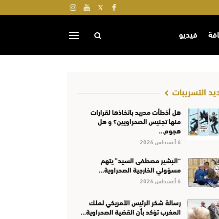
افة
فيديو
يد التسريبات
هل أخطأت مدريد باتخاذها لقرارات
منها تجنيس الصحراويين؟ و هل
هجوم…
6 أغسطس 2026
“البشير مصطفى السيد” يتهم
مسؤولي الخارجية الصحراوية…
6 أغسطس 2026
رسالة شكر الرئيس الأمريكي لملك
المغرب تؤكد بأن القضية الصحراوية…