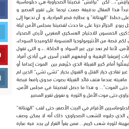
قِش”،… لكن “براقش” قضيتنا الصحراوية هي دبلوماسية
 نبدأ هذا المقال بدقيقة صمت ترحما على تقرير المصير و
 خطط “الهنتاتة” و عطارة قصر المرادية، و أن ندعوا إلى
 ربوع الجزائر حزنا على ما حدث لقضيتنا بمجلس الأمن ليلة
لتي تتزامن مع الذكرى الخمسون للاجتياح العسكري المغربي لأرض الصحراء
لكم قصة من الأنثروبولوجيا المنسوبة للكوميديا السوداء،
ن، لأننا لم نعد نرى غير السواد و الحلكة…، و التي تقول
 إفريقيا الرهيبة و أوقعهم القدر أسرى في أيادي أفراد
ُلوا أمام كبير القبيلة الذي خيّرهم بين الموت إعداما أو
ر تفادي خيار القتل و القبول بخيار “تشي تشي” الذين لم
 ماهيته عندما هتف قائد القبيلة بصوت مدوي رافعا قبضة
با حتى الموت”… و هذا ما حصل لقضيتنا في مجلس الأمن،
وي حتى موت الأمل و الثورة و نفوق تقرير المصير.
دبلوماسيين الأقزام في البيت الأصفر، حتى لقب “الهنتاتة”
حزن الذي جلبوه للشعب الصحراوي؛ ذلك أنه لا يمكن وصف
ينة لثورة شعب كريم… فمن يقرأ القرار لن يجد فيه عبارة