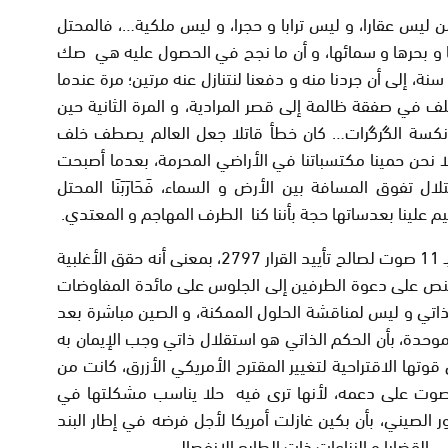
 ليس عقارا، و ليس ترابا و حجرا، و ليس ملكية…، فالمحتل
ها و بحرها و سمائها، و أن ما نجح في الحصول عليه هي صك
نة، إلى أن جردنا منه و دفعنا لنتنازل عنه مرتين؛ مرة عندما
ملف في صفقة ظالمة إلى قصر المرادية، و المرة الثانية حين
د نكسة الگرگرات… كان خطأ قاتلا جعل العالم يصطف خلف
لا نحن حمينا مكتسباتنا في الأراضي المحرمة، بعدما أصبحت
 تفوق المسافة بين الأرض و السماء، فَحَارَبَنَا المحتل
يم علينا بعدساتها حجة بأننا كنا الطرف المهاجم و المعتدي.
المحتل حسم التصويت في مجلس الأمن بـ 11 صوت لصالح تأييد القرار 2797، بمعنى أنه حقق الأغلبية
 تنص على دعوة الطرفين إلى الجلوس على مائدة المفاوضات
ذاتي و ليس لمناقشة الحلول الممكنة، و الصين مباشرة بعد
وحدة، بأن الحكم الذاتي هو استقلال ذاتي وجب الإيمان به
وتها الاقتراحية لتغيير المقترح الأمريكي الأزرق، كانت من
تصوت على دعمه، لأنها ترى فيه حلا يناسب مشكلتها في
دور الصيني، بأن بكين غازلت أمريكا لأجل فرضه في إطار البند
القضايا و النزاعات ذات الطابع الانفصالي.