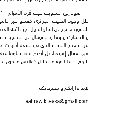
نعود إلى التصويت حيث هُزم الأقزام – “ا
ظل وجود الحليف الجزائري كعضو غير دائم
التصويت، عجز عن إقناع الدول غير دائمة العضوي
و الدنمارك و بنما و الصومال عن التصويت ضد 
من تحقيق النصاب الذي هو تسعة أصوات، مما 
في شمال إفريقيا، بل أصبح قوة دبلوماسية
اليوم…. و لنا عودة لتحليل كواليس ما جرى ب
لإبداء ارائكم و مقترحاتكم
sahrawikileaks@gmail.com