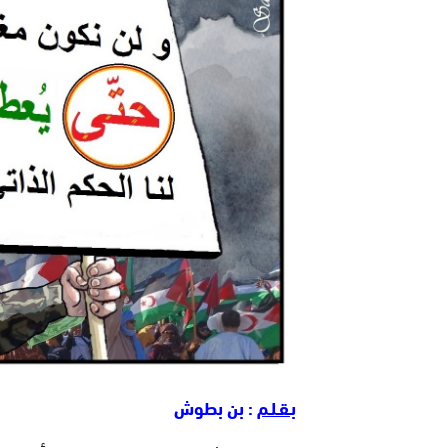
بـقـلـم
: بن بطوش