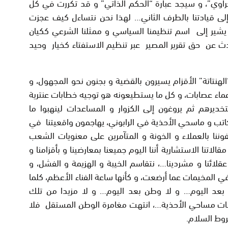
حراوي”، و سيجد عبارة “الحكم الذاتي” و قد تكررت في كل
إلى قيادتنا بالطرف الثاني… لهذا نحن نتساءل كيف عجزت
د يشير إلى اسم تنظيمنا السياسي و ممثلنا الشرعي ككيان
 عن حق تقرير المصير عبر تنظيم الاستفتاء كخيار وحيد
لهنتاتة” الأقزام يسيرون بالقضية و بجنون نحو المجهول، و
عماء عصابات، و كل ما يستطيعونه هو توجيه خطابات عنترية
خديرهم ثم يروغون إلى الكزوار و المساعدات لينهبوا ما
كاتب و ماسحي الأحذية في الرابوني، يهاجمون واقعيتنا في
صفوننا بالعملاء و الخونة و المتآمرين على معنويات الشعب
الاتنا الاستشارية أننا اليوم جميعنا بمعارضينا و بأقزامنا و
لائنا و مشردينا…، نتقاسم الخيبة و الهزيمة و الفشل، و
لمخيمات عما أرضعت، و كأنها ساعة الفناء الأعظم، كلما
لال بعد اليوم… و لا وطن بعد اليوم… و لا مزيدا من تلك
ونات مساحي الأحذية…، انتهت مغامرة الوطن المستقل فلا
روط السلام.