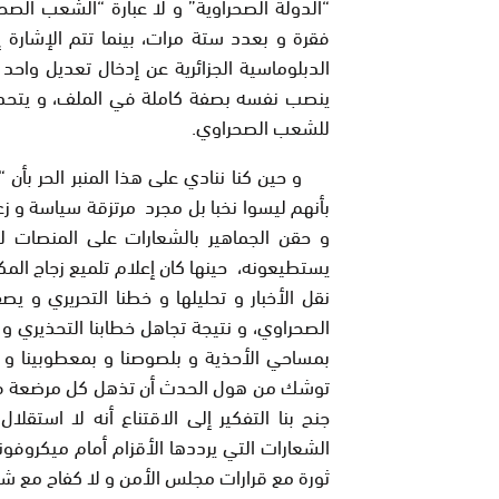
“الدولة الصحراوية” و لا عبارة “الشعب الص
فقرة و بعدد ستة مرات، بينما تتم الإشارة 
الدبلوماسية الجزائرية عن إدخال تعديل واح
ينصب نفسه بصفة كاملة في الملف، و يتحدث
للشعب الصحراوي.
و حين كنا ننادي على هذا المنبر الحر بأن “ا
بأنهم ليسوا نخبا بل مجرد مرتزقة سياسة و ز
و حقن الجماهير بالشعارات على المنصات لت
يستطيعونه، حينها كان إعلام تلميع زجاج الم
نقل الأخبار و تحليلها و خطنا التحريري و ي
الصحراوي، و نتيجة تجاهل خطابنا التحذيري و مق
بمساحي الأحذية و بلصوصنا و بمعطوبينا و عق
توشك من هول الحدث أن تذهل كل مرضعة في ا
جنح بنا التفكير إلى الاقتناع أنه لا استق
الشعارات التي يرددها الأقزام أمام ميكروف
ثورة مع قرارات مجلس الأمن و لا كفاح مع ش