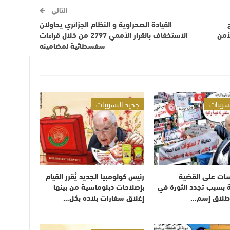
التالي
القيادة الصحراوية و النظام الجزائري يحاولان
أمن
الاستخفاف بالقرار الأممي 2797 من خلال قراءات
سفسطائية لمضامينه
سريبات
جديد التسريبات
سات على القضية
رئيس كولومبيا الجديد يُقرر القيام
 بسبب تجدد الثورة في
بإصلاحات دبلوماسية من بينها
طلاق إسم…
إغلاق سفارات بلاده بكل…