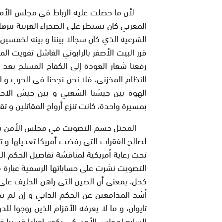
لأن ما حصلت عليه الرباط في مجلس الأمن
المغربي كان يسيطر على الصحراء الغربية ببر
الشرعية الذي كان سجالا بيننا و بينه لخمسين س
قرر البيت الأصفر بالرابوني الفاشل تفويت ال
رفعنا شعار العودة إلى الكفاح المسلح بع
النظام المخزني، فلا نحن نجحنا في الحرب و 
الهوة بين جيشنا الشعبي و بين جيش الاحتلال
بمسيرة واحدة، كانت تنزع أرواح المقاتلين و تق
لصالح الفقرات التي رفضت أمريكا تعديلها و
تحت رعاية أمريكية لمناقشة تفاصيل الحكم ال
التصويت نشرت على حساباتها الرسمية عبارة م
كحل، بمعنى أن الصين التي راهن الحليف على ق
أشد المدافعين عن الحكم الذاتي و إن لم 
تايوان، و ما لا يعرفه الأقزام الذين روجوا لل
السابع لمجلس الأمن كي يكون إجراءا قسريا في 