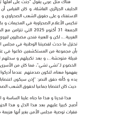
هناك مثل عربي يقول “جنت على أهلها بَرا
الحليف الجزائري الفاشلة، و كان القياس أن
الاستفتاء و على حقوق الشعب الصحراوي و على
تنكيس الأعلام الصحراوية في المخيمات و بكل
الجمعة 31 أكتوبر 2025 ا
الغربية…، لكن و للعبرة فنحن مضطرون لنروي 
تختزل ما حدث لقضيتنا الوطنية في مجلس الأم
بأن مجموعة من المستكشفين ضاعوا في غابات
قبيلة متوحشة…، و بعد تكبيلهم و سحلهم ليمث
الخضوع لـ”تشي تشي”، فما كان من الأسرى غي
يفهموا معناه، لتكون صدمتهم عندما أدركوا
يده و كأنه حقق النصر: “إذن سيكون اغتصا
حيث كان اغتصابا جماعيا لحقوق الشعب الصحرا
هذا قدرنا و هذا ما جناه علينا الساسة و ال
أصبح كبيرا عليهم بعد هذا الذل و هذا ال
فقرات توصية مجلس الأمن بغير أنها هزيمة مه