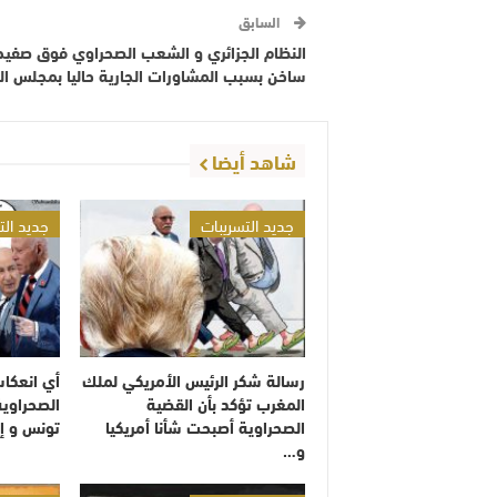
السابق
النظام الجزائري و الشعب الصحراوي فوق صفيح
ساخن بسبب المشاورات الجارية حاليا بمجلس ال
شاهد أيضا
جديد التسريبات
جديد الت
رسالة شكر الرئيس الأمريكي لملك
أي انعكا
المغرب تؤكد بأن القضية
الصحراوية
الصحراوية أصبحت شأنا أمريكيا
تونس و إ
و…