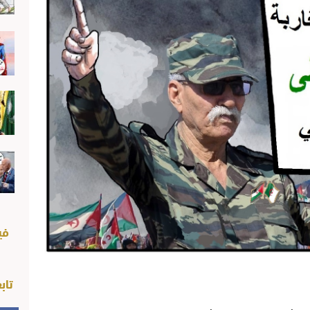
في
تاب