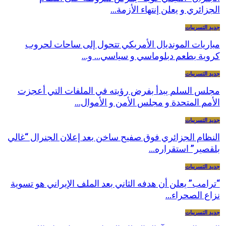
الجزائري و يعلن إنتهاء الأزمة…
جديد التسريبات
مباريات المونديال الأمريكي تتحول إلى ساحات لحروب
كروية بطعم دبلوماسي و سياسي… و…
جديد التسريبات
مجلس السلم يبدأ بفرض رؤيته في الملفات التي أعجزت
الأمم المتحدة و مجلس الأمن و الأموال…
جديد التسريبات
النظام الجزائري فوق صفيح ساخن بعد إعلان الجنرال “غالي
بلقصير” استقراره…
جديد التسريبات
“ترامب” يعلن أن هدفه الثاني بعد الملف الإيراني هو تسوية
نزاع الصحراء…
جديد التسريبات