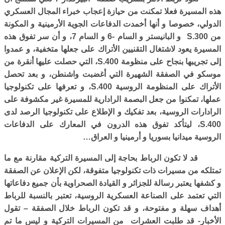
هذه المسيرة فعلا تمكنت من حيازة إعجاب خبراء المجال العسكري
الدولي، خصوصا و أنها أخمدت الدفاعات الجوية الأرمينية و المكونة
من
S.300
و البانيستر و السام -6 و السام 7، و أن سر تفوق هذه
المسيرة يعود لاشتغال التقنيين الأتراك على جعلها متخفية، و عمدوا
إلى تجريبها بنجاح على منظومة
S.400
، التي حصلت عليها أنقرة من
موسكو في الصفقة الشهيرة التي أغضبت واشنطن، و بعد تحصل
الأتراك على المنظومة الروسية
S.400
، و تعرفها على تكنولوجيا
عملها، تمكنوا من جعل البصمة الرادارية للمسيرة غير مكشوفة على
الرادارات الروسية، بعد تفكيك و الإطلاع على تكنولوجيا الرصد لدى
S.400
، ليتأكد تفوق هذه الدرون في المعارك على الدفاعات
الروسية ميدانيا بسوريا و أرمينيا و العراق…
قد لا تكون الرباط بحاجة إلى المسيرة التركية مقارنة مع ما
تمتلكه من مسيرات ذات تكنولوجيا متفوقة، لكن الإعلان عن الصفقة
و كشفها يعتبر رسالة للجزائر و القيادة الصحراوية بأن جميع دفاعاتها
التي تعتمد على الصناعة العسكرية الروسية، تعتبر بالنسبة للرباط
أهداف سهلة و مفتوحة، و قد تكون الرباط خلال الصفقة – تقول
الأخبار- قد طلبت العشرات من المسيرات التركية و ليس ما تم