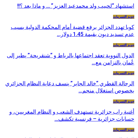
استشهاد “لحبيب ولد محمدعبد العزيز” … و ماذا بعد ؟!!
جديد التسريبات
كوبا تهدد الجزائر برفع قضية أمام المحكمة الدولية بسبب
عدم تسديد ديون بقيمة 1.45 دولار…
جديد التسريبات
الدول النووية تعقد اجتماعها بالرباط و “شنقريحة” يطير إلى
عُمان بالتزامن مع…
جديد التسريبات
الرحالة القطري “خالد الجابر” ينسف دعاية النظام الجزائري
بخصوص استغلال منجم…
جديد التسريبات
أغنية راب جزائرية تستهدف الشعب و النظام المغربيين، و
حسابات جزائرية – فرنسية تكشف…
جديد التسريبات