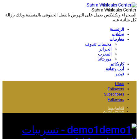
Sahra Wikileaks Center
الصحراء ويكليكس يعمل على النهوض بالفعل الحقوقي بالمنطقة وذلك بإزالة
كل شائبة عنه
الرئيسية
تحليلات
مغاربيات
مخيمات تندوف
الجزائر
المغرب
موريتانيا
كاريكاتير
أدب وثقافة
فيديو
Likes
Followers
Subscribers
Followers
للتواصل معنا
بخصوص التعاليق
demo1 - تسريبات