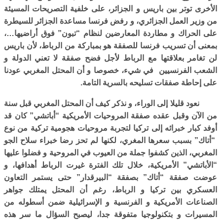
الأخرى توتر بين باريس و الجزائر، على خلفية التصريحات المسيئة
من وزير العمل الجزائري، و رفض فرنسا مساعدة الجزائر للسيطرة
على الحراك و مطاردة المعارضين لنظام “تبون” فوق أراضيها…،
بمعنى أن تسريب فرنسا للصفقة هو بمباركة من الرباط، لأن باريس
لن تغامر بعلاقتها مع الرباط لأجل فضح صفقة لا تعني الدولة و
الشعب الفرنسيين في شيء، خصوصا و أن المحتل المغربي عودنا
على إحاطة صفقات تسليحه بالسرية التامة.
نعود قليلا إلى الوراء، و نذكر كيف أن المحتل المغربي قبل سنة
من الآن وقبل عقده صفقة المروحيات الأمريكية “أباتشي” كان قد
أوفد كبار خبرائه إلى تركيا لتجربة مروحيات هجومية تركية من نوع
“أتاك” بسبب سعرها المغري، لكنها لم تحز رضا خبراء سلاح الجو
المغربي، الذين كشفوا جملة من العيوب في المروحية و فضلوا عليها
“الأباتشي” الأمريكية، خلال تلك الفترة غيرت الرباط أهدافها، و
عوضت صفقة “أتاك” بصفقة “البيرقدار” حتى يستمر التعاون
العسكري بين تركيا و الرباط، رغم أن المحتل يمتلك جواهر
الصناعات الأمريكية و الفرنسية و الإسرائيلية ضمن أسطوله من
المسيرات و بتكنولوجيا متفوقة جدا، ليصبح السؤال ما سر هذه