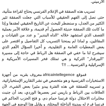
الأرميني.
تسريب هذه الصفقة في الإعلام الفرنسي يحتاج لقراءة متأنية،
حتى نصل إلى الفهم الحقيقي للأسباب التي جعلت الصفقة تثير
الكثير من الجدل، و سنضطر للبحث عن التاريخ الحقيقي لعقدها و إذا
ما كانت تلك الصفقة حديثة الحصول أم قديمة، و علاقة الأمر بعملية
القصف الذي استشهد خلاله “الداه البندير” و عدد من القيادات و
المقاتلين، و لماذا لم يمنحنا التسريب كل التفاصيل و اقتصر على
بعض المعطيات العامة و التقليدية، و أخيرا السؤال الأهم الذي
سيشرح لنا ما خفي في الصفقة هل الرباط في حاجة إلى مسيرة
“البيرقدار” التركية و هي تمتلك فخر المسيرات الأمريكية و
الإسرائيلية و الفرنسية…
!!
؟
فموقع
africaintellegence
معروف بقربه من أجهزة
الاستخبارات الفرنسية و هو متخصص في نشر التقارير الإستخباراتية،
و تسريبه للصفقة في هذه الفترة يبدو مثيرا بعض الشيء، لأن
العلاقات بين الرباط و باريس تمر بعصرها الوردي، بعد أن جنبت
مخابرات الاحتلال دولة فرنسا حمام دم، و فتح الحزب الحاكم في
فرنسا فرع له بمدينة الداخلة المحتلة، و يقابل هذا الوضع في الجهة