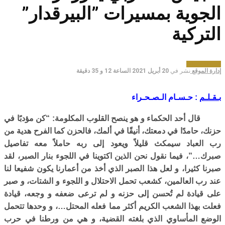
الجوية بمسيرات ”البيرقدار”
التركية
جديد التسريبات
إدارة الموقع
نشر في
20 أبريل 2021 الساعة 12 و 35 دقيقة
بـقـلـم
: حـسـام الـصـحـراء
قال أحد الحكماء و هو ينصح القلوب المكلومة: “كن مؤدبًا في
حزنك، حامدًا في دمعتك، أنيقًا في ألمك، فالحزن كما الفرح هدية من
رب العباد سيمكث قليلاً ويعود إلى ربه حاملاً معه تفاصيل
صبرك…”، فيما نقول نحن الذين اكتوينا في اللجوء بنار الصبر، لقد
صبرنا كثيرا، و لعل هذا الصبر الذي أخذ من أعمارنا يكون شفيعا لنا
عند رب العالمين، كشعب تحمل الاحتلال و اللجوء و الشتات، و صبر
على قيادة لم تُحسن إلى حزنه و لم ترعى ضعفه و وجعه، قيادة
فعلت بهذا الشعب الكريم أكثر مما فعله المحتل…، و وحدها تتحمل
الوضع المأساوي الذي بلغته القضية، و هي من ورطنا في حرب