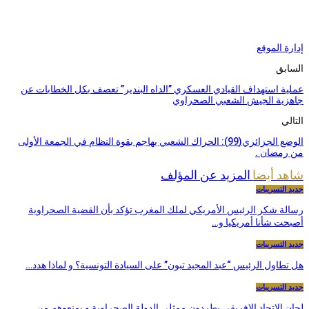
إدارة الموقع
السابق
عملية استهداف القيادي العسكري ”الداه البندير” تعصف بكل الخطابات عن
جاهزية الجيش الشعبي الصحراوي
التالي
الوضع الجزائري(99): الحراك الشعبي يهاجم بقوة النظام في الجمعة الأولى
من رمضان .
شاهد أيضا
المزيد عن المؤلف
جديد التسريبات
رسالة شكر الرئيس الأمريكي لملك المغرب تؤكد بأن القضية الصحراوية
أصبحت شأنا أمريكيا و…
جديد التسريبات
هل تطاول الرئيس “عبد المجيد تبون” على السيادة التونسية؟ و لماذا هدد…
جديد التسريبات
لجان الإتحاد الإفريقي يطردون ممثلي الدولة الصحراوية و يمنعوهم من