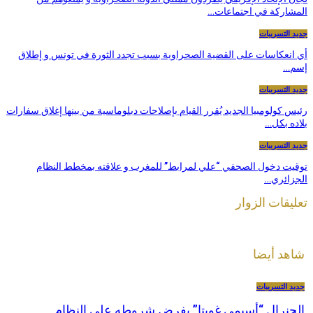
المشاركة في اجتماعات…
جديد التسريبات
أي انعكاسات على القضية الصحراوية بسبب تجدد الثورة في تونس و إطلاق
إسم…
جديد التسريبات
رئيس كولومبيا الجديد يُقرر القيام بإصلاحات دبلوماسية من بينها إغلاق سفارات
بلاده بكل…
جديد التسريبات
توقيت دخول الصحفي “علي لمرابط” للمغرب و علاقته بمخطط النظام
الجزائري…
تعليقات الزوار
شاهد أيضا
جديد التسريبات
الجنرال “أسيمي غويتا” يفرض شروطه على النظام