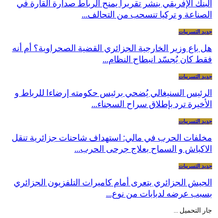
البنك الإفريقي ينشر تقريرا يمنح الرباط صدارة القارة في
الصناعة و تركيا تنسحب من التحالف…
جديد التسريبات
هل باع وزير الخارجية الجزائري القضية الصحراوية؟ أم أنه
فقط كان يُجسّد انبطاح النظام…
جديد التسريبات
الرئيس السنيغالي يُضحي برئيس حكومته إرضاءا للرباط و
الأخيرة ترد بإطلاق سراح السجناء…
جديد التسريبات
مخلفات الحرب في مالي: استهداف شاحنات جزائرية تنقل
الاكباش و السماح بعلاج جرحى الحرب…
جديد التسريبات
الجيش الجزائري يتعرى أمام كاميرات التلفزيون الجزائري
بسبب عرضه لدبابات من نوع…
جار التحميل ...