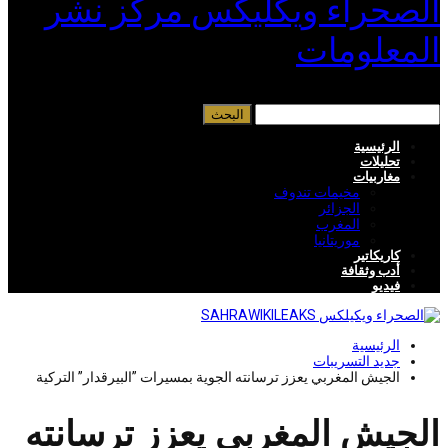
الصحراء ويكليكس مركز نشر
المعلومات
الرئيسية
تحليلات
مغاربيات
مخيمات تندوف
الجزائر
المغرب
موريتانيا
كاريكاتير
أدب وثقافة
فيديو
الرئيسية
جديد التسريبات
الجيش المغربي يعزز ترسانته الجوية بمسيرات ”البيرقدار” التركية
الجيش المغربي يعزز ترسانته