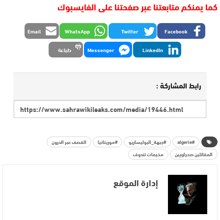
كما يمنكم متابعتنا عبر صفحتنا على الفايسبوك
Email
WhatsApp
Twitter
Facebook
LinkedIn
Messenger
طباعة
رابط المشاركة :
#algerie
#جبهة_البوليساريو
#موريتانيا
القصف عبر الدرون
المقاتلين صحراويين
مخيمات تندوف
إدارة الموقع