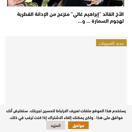
الأخ القائد “إبراهيم غالي” منزعج من الإدانة القطرية
لهجوم السمارة … و…
جديد التسريبات
يستخدم هذا الموقع ملفات تعريف الارتباط لتحسين تجربتك. سنفترض أنك
صورة مقاتلين صحراويين مع مُسيَّرة انتحارية تتسبب في
موافق على هذا ، ولكن يمكنك إلغاء الاشتراك إذا كنت ترغب في ذلك.
جدال على مواقع التواصل الاجتماعي و…
موافق
المزيد