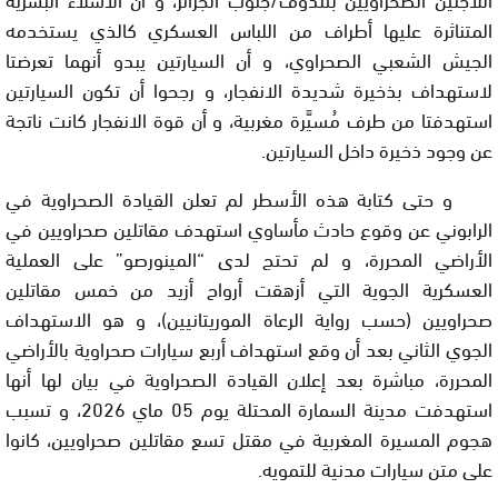
المتناثرة عليها أطراف من اللباس العسكري كالذي يستخدمه
الجيش الشعبي الصحراوي، و أن السيارتين يبدو أنهما تعرضتا
لاستهداف بذخيرة شديدة الانفجار، و رجحوا أن تكون السيارتين
استهدفتا من طرف مُسيَّرة مغربية، و أن قوة الانفجار كانت ناتجة
عن وجود ذخيرة داخل السيارتين.
و حتى كتابة هذه الأسطر لم تعلن القيادة الصحراوية في
الرابوني عن وقوع حادث مأساوي استهدف مقاتلين صحراويين في
الأراضي المحررة، و لم تحتج لدى “المينورصو” على العملية
العسكرية الجوية التي أزهقت أرواح أزيد من خمس مقاتلين
صحراويين (حسب رواية الرعاة الموريتانيين)، و هو الاستهداف
الجوي الثاني بعد أن وقع استهداف أربع سيارات صحراوية بالأراضي
المحررة، مباشرة بعد إعلان القيادة الصحراوية في بيان لها أنها
استهدفت مدينة السمارة المحتلة يوم 05 ماي 2026، و تسبب
هجوم المسيرة المغربية في مقتل تسع مقاتلين صحراويين، كانوا
على متن سيارات مدنية للتمويه.