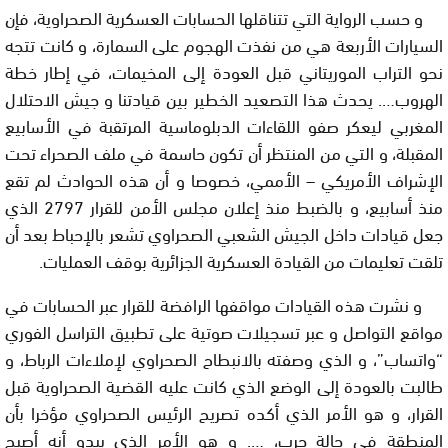
و حسب الرواية التي تتناقلها الحسابات العسكرية الصحراوية، فإن
السيارات الأربعة هي من نفذت الهجوم على السمارة، و كانت تتجه
نحو التراب الموريتاني قبل العودة إلى المخيمات، في إطار خطة
الهروب…. يحدث هذا التصعيد الخطير بين قيادتنا و جيش الاحتلال
المغربي ليعكر صفو اللقاءات الدبلوماسية المرتقبة في الأسابيع
المقبلة، و التي من المنتظر أن تكون حاسمة في ملف الصحراء تحت
الإشراف الأمريكي – الأممي، خصوصا و أن هذه الحوادث لم تقع
منذ أسابيع، و بالضبط منذ إعلان مجلس الأمن للقرار 2797 الذي
جعل قيادات داخل الجيش الشعبي الصحراوي تشعر بالإحباط بعد أن
تلقت تعليمات من القيادة العسكرية الجزائرية بوقف العمليات.
و نشرت هذه القيادات مواقفها الرافضة للقرار عبر الحسابات في
مواقع التواصل و عبر تسجيلات صوتية على تطبيق التراسل الفوري
“واتساب”، و الذي وصفته بالانبطاح الصحراوي لإملاءات الرباط، و
طالبت بالعودة إلى الوضع الذي كانت عليه القضية الصحراوية قبل
القرار، و هو الأمر الذي أكده تصريح الرئيس الصحراوي مؤخرا بأن
المنطقة في حالة حرب، …. و هو الأمر الذي يبدو أنه أصبح