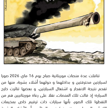
تناقلت عدة منصات موريتانية صباح يوم 16 ماي 2026 صورا
لسيارتين محترقتين و بداخلهما و حولهما أشلاء بشرية، منها من
تفحم نتيجة الانفجار و اشتعال السيارتين، و بعضها تناثرت خارج
السيارة؛ إذ قالت تلك المنصات، نقلا على رعاة موريتانيين هم من
التقطوا تلك الصور، بأنها سيارات ذات ترقيم خاص بمخيمات
اللاجئين الصحراويين بتندوف/جنوب الجزائر، و أن الأشلاء البشرية