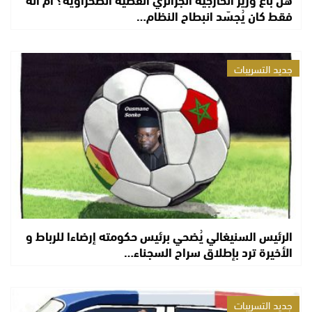
فقط كان يُجسّد انبطاح النظام…
جديد التسريبات
الرئيس السنيغالي يُضحي برئيس حكومته إرضاءا للرباط و
الأخيرة ترد بإطلاق سراح السجناء…
جديد التسريبات