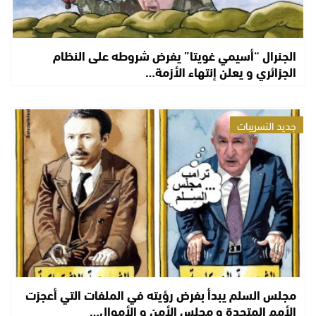
الجنرال “أسيمي غويتا” يفرض شروطه على النظام
الجزائري و يعلن إنتهاء الأزمة…
جديد التسريبات
مجلس السلم يبدأ بفرض رؤيته في الملفات التي أعجزت
الأمم المتحدة و مجلس الأمن و الأموال…