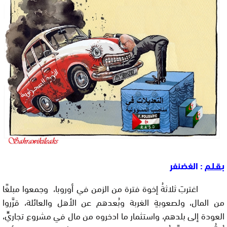
بـقـلـم
: الغضنفر
اغتربَ ثلاثةُ إخوة فترة من الزمن في أوروبا، وجمعوا مبلغًا
من المال، ولصعوبةِ الغربة وبُعدهم عن الأهل والعائلة، قرَّروا
العودة إلى بلدهم، واستثمار ما ادخروه من مال في مشروع تجاريٍّ،