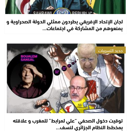
لجان الإتحاد الإفريقي يطردون ممثلي الدولة الصحراوية و
يمنعوهم من المشاركة في اجتماعات…
جديد التسريبات
توقيت دخول الصحفي “علي لمرابط” للمغرب و علاقته
بمخطط النظام الجزائري لنسف…