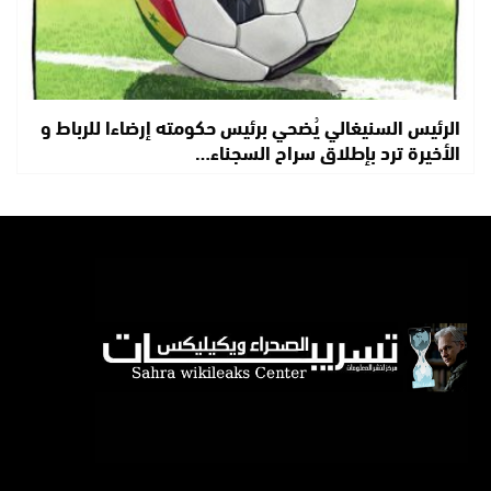
الرئيس السنيغالي يُضحي برئيس حكومته إرضاءا للرباط و
الأخيرة ترد بإطلاق سراح السجناء…