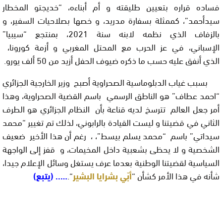
فساده قراره بتعيين طليقته و أم أبناءه، “خديجتو المخطار
سيدأحمد”، كممثلة بسفارة مدريد، و خصها بصلاحيات السفير، و
بالزفاف الذي نظمه لابنه سنة 2021،
بمنتجع “سيبيا”
الإسباني،
في عز الحرب مع المحتل المغربي و أزمة كورونا،
الذي
أنفق عليه حسب ما ذكره ضيوف الحفل أزيد من 50 ألف يورو.
بسبب غياب الدبلوماسية الصحراوية أصبح وزير الخارجية الجزائري
“احمد عطاف” هو الناطق الرسمي باسم القضية الصحراوية، وهذا
أمر جعل العالم تترسخ لديه قناعة بأن النظام الجزائري هو الطرف
الثاني في قضيتنا و ليست القيادة بالرابوني، لذلك تم تغيير “محمد
سيداتي” باسم “محمد يسلم بيسط”، ، رغم أن هذا الأخير ضعيف
الشخصية و لا يحظى بشعبية داخل المخيمات، و قفز إلى الواجهة
السياسية لقضيتنا الوطنية بعدما عرف يستغل وسائل الإعلام جيدا،
شأنه في هذا الأمر كشأن “
أبّي بشرايا البشير
“.
….. (يتبع)