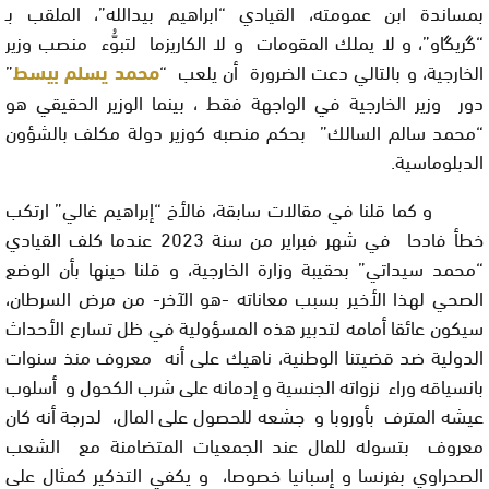
بمساندة ابن عمومته، القيادي “ابراهيم بيدالله”، الملقب بـ
“گريگاو”، و
لا يملك المقومات و لا الكاريزما لتبوُّء منصب وزير
الخارجية، و بالتالي دعت الضرورة أن يلعب “
محمد يسلم بيسط
”
دور وزير الخارجية في الواجهة فقط ، بينما الوزير الحقيقي هو
“محمد سالم السالك” بحكم منصبه كوزير دولة مكلف بالشؤون
الدبلوماسية.
و كما قلنا في مقالات سابقة، فالأخ “إبراهيم غالي” ارتكب
خطأ فادحا في شهر فبراير من سنة 2023 عندما كلف القيادي
“محمد سيداتي” بحقيبة وزارة الخارجية، و قلنا حينها بأن الوضع
الصحي لهذا الأخير بسبب معاناته
-هو الآخر- من مرض السرطان،
سيكون عائقا أمامه لتدبير هذه المسؤولية في ظل تسارع الأحداث
الدولية ضد قضيتنا الوطنية، ناهيك على أنه معروف منذ سنوات
بانسياقه وراء نزواته الجنسية و إدمانه على شرب الكحول و أسلوب
عيشه المترف بأوروبا و جشعه للحصول على المال، لدرجة أنه كان
معروف بتسوله للمال عند الجمعيات المتضامنة مع الشعب
الصحراوي بفرنسا و إسبانيا خصوصا، و يكفي التذكير كمثال على