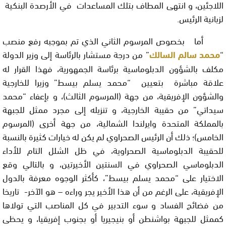
اللاجئين، و انتهى المطاف بتلك المساعدات في الأرصدة البنكية
لزبانية الرئيس.
أما بخصوص المرسوم الثاني الذي تم بموجبه رفع منصب
“
محمد سالم السالك
” من درجة مستشار بالرئاسة إلى وزير الدولة
مكلف بالشؤون الدبلوماسية برئاسة الجمهورية، فهذا القرار له
علاقة مباشرة بتعيين “محمد يسلم بيسط” وزيرا للخارجية
والشؤون الإفريقية، من جهة (المرسوم الثالث)، و بإعفاء “محمد
سيداتي” من حقيبة الخارجية، و تنزيله إلى مجرد ممثل للجبهة
بالمملكة المتحدة وايرلندا الشمالية، من جهة أخرى (المرسوم
الخامس)؛ ذلك أن الرئيس الصحراوي لم يكن له خيارات كثيرة بالنسبة
للحقيبة الدبلوماسية الصحراوية، في ظل الشلل التام للأداء
الدبلوماسي الصحراوي في السنتين الأخيرتين، و بالتالي وقع
الاختيار على “محمد يسلم بيسط”، كأكثر الوجوه معرفة بالدول
الإفريقية، على الرغم من أن هذا الأخير يجر وراءه – هو الآخر- تاريخا
من فضائح الفساد و سوء التدبير في كل المناصب التي تولاها
كممثل للجبهة بواشنطن أو بنيجيريا أو بجنوب إفريقيا، و
يحظى