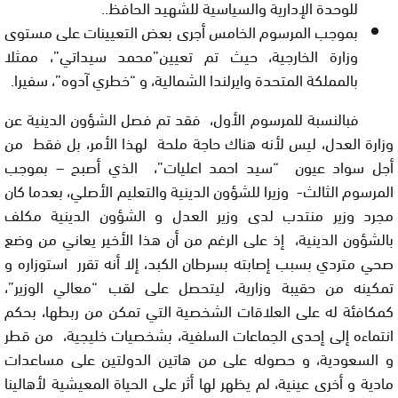
للوحدة الإدارية والسياسية للشهيد الحافظ
.
.
بموجب المرسوم الخامس أجرى بعض التعيينات على مستوى
وزارة الخارجية، حيث تم تعيين”محمد سيداتي”، ممثلا
بالمملكة المتحدة وايرلندا الشمالية، و “
خطري آدوه”، سفيرا.
فبالنسبة للمرسوم الأول، فقد تم فصل الشؤون الدينية عن
وزارة العدل، ليس لأنه هناك حاجة ملحة لهذا الأمر، بل فقط من
أجل سواد عيون “سيد احمد اعليات”، الذي أصبح – بموجب
المرسوم الثالث- وزيرا للشؤون الدينية والتعليم الأصلي، بعدما كان
مجرد وزير منتدب لدى وزير العدل و الشؤون الدينية مكلف
بالشؤون الدينية، إذ على الرغم من أن هذا الأخير يعاني من وضع
صحي متردي بسبب إصابته بسرطان الكبد، إلا أنه تقرر استوزاره و
تمكينه من حقيبة وزارية، ليتحصل على لقب “معالي الوزير”،
كمكافئة له على العلاقات الشخصية التي تمكن من ربطها، بحكم
انتماءه إلى إحدى الجماعات السلفية، بشخصيات خليجية، من قطر
و السعودية، و حصوله على من هاتين الدولتين على مساعدات
مادية و أخرى عينية، لم يظهر لها أثر على الحياة المعيشية لأهالينا