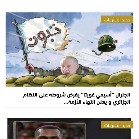
جديد التسريبات
الجنرال “أسيمي غويتا” يفرض شروطه على النظام
الجزائري و يعلن إنتهاء الأزمة…
جديد التسريبات