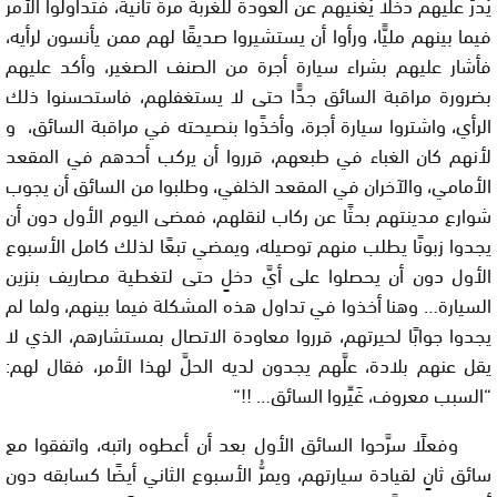
يُدرُّ عليهم دخلًا يُغنيهم عن العودة للغربة مرة ثانية، فتداولوا الأمر
فيما بينهم مليًّا، ورأوا أن يستشيروا صديقًا لهم ممن يأنسون لرأيه،
فأشار عليهم بشراء سيارة أجرة من الصنف الصغير، وأكد عليهم
بضرورة مراقبة السائق جدًّا حتى لا يستغفلهم، فاستحسنوا ذلك
الرأي، واشتروا سيارة أجرة، وأخذًوا بنصيحته في مراقبة السائق، و
لأنهم كان الغباء في طبعهم، قرروا أن يركب أحدهم في المقعد
الأمامي، والآخران في المقعد الخلفي، وطلبوا من السائق أن يجوب
شوارع مدينتهم بحثًا عن ركاب لنقلهم، فمضى اليوم الأول دون أن
يجدوا زبونًا يطلب منهم توصيله، ويمضي تبعًا لذلك كامل الأسبوع
الأول دون أن يحصلوا على أيَّ دخلٍ حتى لتغطية مصاريف بنزين
السيارة… وهنا أخذوا في تداول هذه المشكلة فيما بينهم، ولما لم
يجدوا جوابًا لحيرتهم، قرروا معاودة الاتصال بمستشارهم، الذي لا
يقل عنهم بلادة، علَّهم يجدون لديه الحلَّ لهذا الأمر، فقال لهم:
“السبب معروف، غَيِّروا السائق…
!!
“
وفعلًا سرَّحوا السائق الأول بعد أن أعطوه راتبه، واتفقوا مع
سائق ثانٍ لقيادة سيارتهم، ويمرُّ الأسبوع الثاني أيضًا كسابقه دون