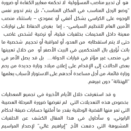
هو أن تدبير مناصب المسؤولية لا تحكمه معايير الكفاءة أو ضرورة
“وضع الرجل المناسب في المكان المناسب”، بل يتم تدوير نفس
الوجوه على الكراسي بشكل أفقي أو عمودي – باستثناء منصب
الأمين العام للتنظيم السياسي- ، إما بغرض الحفاظ على توازنات
معينة داخل المخيمات بخلفيات قبلية، أو ترضية لشخص غاضب
حتى لا يتم استقطابه من العدو، أو لمراقبة أو تحجيم شخصية ما
باتت تُؤرق بال المتحكمين في البيت الأصفر أو من خلال تعيينها
في منصب غير مؤثر في قرارات الدولة…. بل قد يصل الأمر في
بعض الحالات إلى الإقدام على إعلان ميلاد وزارة جديدة من رحم
وزارة قائمة، من أجل مساعدة أحدهم على الاستوزار لأسباب يعلمها
“الهنتاتة” دون غيرهم.
و قد استغرقت خلال الأيام الأخيرة في تجميع المعطيات
بخصوص هذه التعديلات التي لم تفرضها ضرورة المرحلة العصيبة
التي تمر منها القضية الوطنية بقدر ما أملتها حسابات ضيقة لحكام
الرابوني، و سأحاول في هذا المقال الكشف عن الخلفيات
المشبوهة التي دفعت الأخ “إبراهيم غالي” لإصدار المراسيم