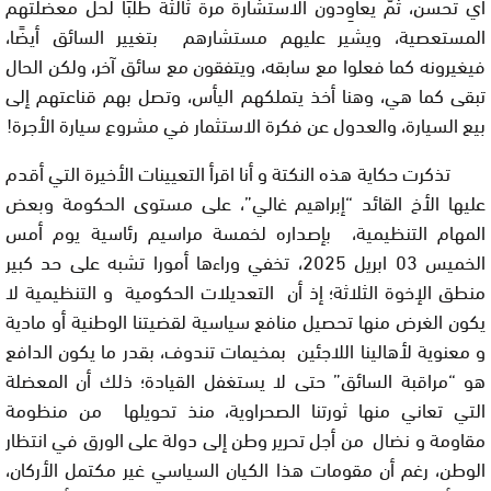
أي تحسن، ثمَّ يعاوِدون الاستشارة مرة ثالثة طلبًا لحل معضلتهم
المستعصية، ويشير عليهم مستشارهم بتغيير السائق أيضًا،
فيغيرونه كما فعلوا مع سابقه، ويتفقون مع سائق آخر، ولكن الحال
تبقى كما هي، وهنا أخذ يتملكهم اليأس، وتصل بهم قناعتهم إلى
بيع السيارة، والعدول عن فكرة الاستثمار في مشروع سيارة الأجرة
!
تذكرت حكاية هذه النكتة و أنا اقرأ التعيينات الأخيرة التي أقدم
عليها الأخ القائد “إبراهيم غالي”،
على مستوى الحكومة وبعض
المهام التنظيمية، بإصداره لخمسة مراسيم رئاسية يوم أمس
الخميس 03 ابريل 2025، تخفي وراءها أمورا تشبه على حد كبير
منطق الإخوة الثلاثة؛ إذ أن
التعديلات الحكومية و التنظيمية لا
يكون الغرض منها تحصيل منافع سياسية لقضيتنا الوطنية أو مادية
و معنوية لأهالينا اللاجئين بمخيمات تندوف، بقدر ما يكون الدافع
هو “مراقبة السائق” حتى لا يستغفل القيادة؛ ذلك أن المعضلة
التي تعاني منها ثورتنا الصحراوية، منذ تحويلها من منظومة
مقاومة و نضال من أجل تحرير وطن إلى دولة على الورق في انتظار
الوطن، رغم أن مقومات هذا الكيان السياسي غير مكتمل الأركان،