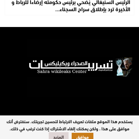
الرئيس السنيغالي يُضحي برئيس حكومته إرضاءا للرباط و
الأخيرة ترد بإطلاق سراح السجناء…
يستخدم هذا الموقع ملفات تعريف الارتباط لتحسين تجربتك. سنفترض أنك
موافق على هذا ، ولكن يمكنك إلغاء الاشتراك إذا كنت ترغب في ذلك.
جميع الحقوق محفوظة © 2026
موافق
المزيد