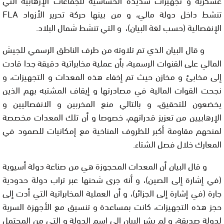
تنشط داخل دولة مالي، و من بينها حركة تحرير الأزواد
FLA
الإنفصالية (حسب لغة البيان)، و التي تنشط شمال البلاد.
و قال البيان الذي تم تلاوته من طرف الناطق الرسمي للجيش
المالي على القنوات الرسمية، بأن عملية مخابراتية دقيقة جدا قادت
إلى مخابئ و مخازن حيث تم إخفاء هذه المعدات و التجهيزات، و
نجحت القوات المالية في مصادرتها و إيقاف المشتبه بهم الذين
يخضعون للتحقيق، و بالتالي منع المخربين و الانفصاليين و
الإرهابيين من تعزيز قدراتهم، خصوصا و أن تلك المعدات مخصصة
لمنحهم مقاومة أكبر للظروف المناخية مع إمكانيات للصمود في
المعارك خلال فصل الشتاء.
و قال البيان أن المعدات المحجوزة هي من صناعة دولة أسيوية
(في إشارة إلى الصين)، و أنه جرى شحنها عبر تراب دولة حدودية
جارة (في إشارة إلى الجزائر)، و أن العملية المخابراتية التي أدت إلى
حجز هذه التجهيزات، كانت بمساعدة و تنسيق مع الأجهزة السرية
لدولة صديقة، و لم يشر البيان إلى اسم الدولة و التي من المحتمل