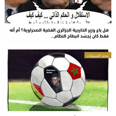
هل باع وزير الخارجية الجزائري القضية الصحراوية؟ أم أنه
فقط كان يُجسّد انبطاح النظام…
جديد التسريبات