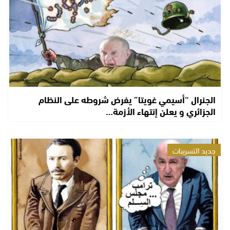
الجنرال “أسيمي غويتا” يفرض شروطه على النظام
الجزائري و يعلن إنتهاء الأزمة…
جديد التسريبات