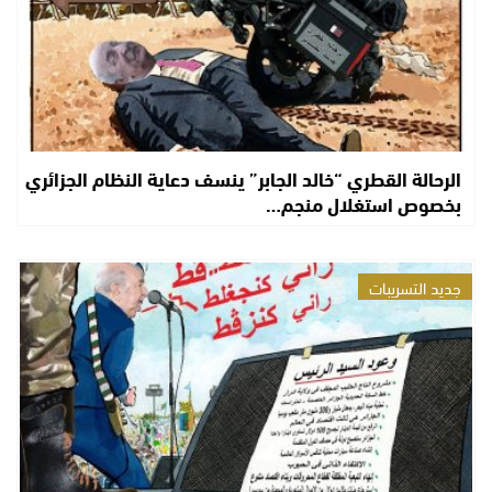
الرحالة القطري “خالد الجابر” ينسف دعاية النظام الجزائري
بخصوص استغلال منجم…
جديد التسريبات