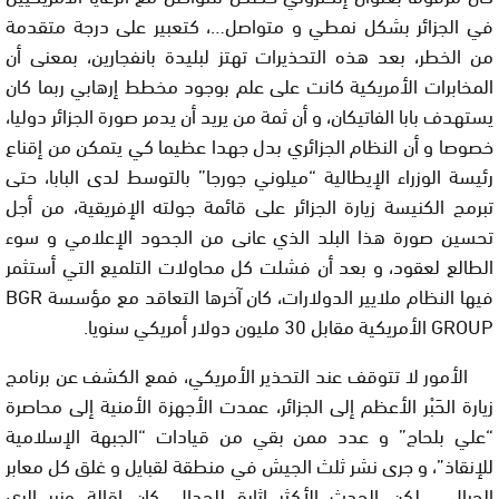
في الجزائر بشكل نمطي و متواصل…، كتعبير على درجة متقدمة
من الخطر، بعد هذه التحذيرات تهتز لبليدة بانفجارين، بمعنى أن
المخابرات الأمريكية كانت على علم بوجود مخطط إرهابي ربما كان
يستهدف بابا الفاتيكان، و أن ثمة من يريد أن يدمر صورة الجزائر دوليا،
خصوصا و أن النظام الجزائري بدل جهدا عظيما كي يتمكن من إقناع
رئيسة الوزراء الإيطالية “ميلوني جورجا” بالتوسط لدى البابا، حتى
تبرمج الكنيسة زيارة الجزائر على قائمة جولته الإفريقية، من أجل
تحسين صورة هذا البلد الذي عانى من الجحود الإعلامي و سوء
الطالع لعقود، و بعد أن فشلت كل محاولات التلميع التي أستثمر
فيها النظام ملايير الدولارات، كان آخرها التعاقد مع مؤسسة
BGR
GROUP
الأمريكية مقابل 30 مليون دولار أمريكي سنويا.
الأمور لا تتوقف عند التحذير الأمريكي، فمع الكشف عن برنامج
زيارة الحَبْر الأعظم إلى الجزائر، عمدت الأجهزة الأمنية إلى محاصرة
“علي بلحاج” و عدد ممن بقي من قيادات “الجبهة الإسلامية
للإنقاذ”، و جرى نشر ثلث الجيش في منطقة لقبايل و غلق كل معابر
الجبال…، لكن الحدث الأكثر إثارة للجدال، كان إقالة وزير الري