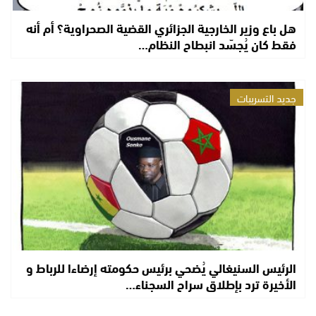
هل باع وزير الخارجية الجزائري القضية الصحراوية؟ أم أنه
فقط كان يُجسّد انبطاح النظام…
جديد التسريبات
الرئيس السنيغالي يُضحي برئيس حكومته إرضاءا للرباط و
الأخيرة ترد بإطلاق سراح السجناء…