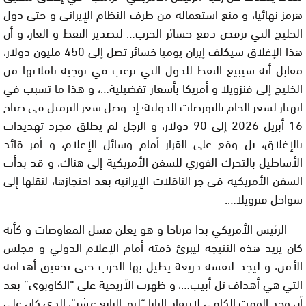
هرمز نهائيا، و منع استعماله من طرف النظام الإيراني و حتى دول
الخليج التي ترفض دفع خسائر الحرب… لتصدير النفط و الغاز، و أن
هذا الإغلاق سيكلف إيران يوميا خسائر تصل إلى 450 مليون دولار،
مقابل أنه سيبيع النفط للدول التي ترغب في توجيه ناقلاتها من
الخليج إلى فنزويلا و أمريكا بأسعار تفضيلية…، و هذا ما تسبب في
انهيار لسعر الخام بالبورصات الدولية؛ إذ وصل سعر البرميل في صباح
16 أبريل 2026 إلى 90 دولار، و الرجل لم يطلق مجرد تهديدات
بالإغلاق، بل وقع على القرار أمام وسائل الإعلام، و أمر قائد
الأساطيل بالتحرك الفوري للسفن الأمريكية إلى هناك، و قد بدأت
السفن الأمريكية في جر الناقلات الإيرانية بعد احتجازها، لنقلها إلى
سواحل فنزويلا….
الرئيس الأمريكي بدا مرتاحا و هو يعلن فشل المفاوضات و كأنه
كان يريد هذه النتيجة ليبرئ ذمته أمام الإعلام الدولي و مجلس
الأمن، و ليجد لنفسه ذريعة يطيل بها الحرب حتى تحقيق أهدافه
التي هي أهداف تل أبيب…، و ظهرت الأريحية على “الكاوبوي” بعد
أن وجد الوقت الكافي لانتقاد البابا “ليو الرابع عشر”، الذي كان على