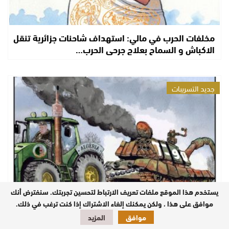
مخلفات الحرب في مالي: استهداف شاحنات جزائرية تنقل
الاكباش و السماح بعلاج جرحى الحرب…
جديد التسريبات
يستخدم هذا الموقع ملفات تعريف الارتباط لتحسين تجربتك. سنفترض أنك
موافق على هذا ، ولكن يمكنك إلغاء الاشتراك إذا كنت ترغب في ذلك.
الجيش الجزائري يتعرى أمام كاميرات التلفزيون الجزائري
موافق
المزيد
بسبب عرضه لدبابات من نوع…