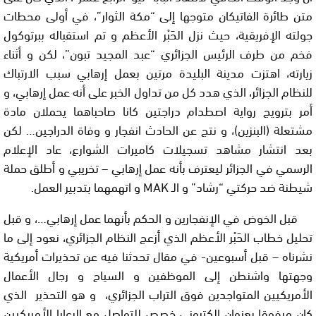
متن طائرة الفاتيكان متوجها إلى “مكة الثوار”، في أولى محطات
جولته الإفريقية، حيث نزل الحَبْر الأعظم و تم استقباله ببرتوكول
فخم من طرف الرئيس الجزائري “عبد المجيد تبون”، لكن و أثناء
زيارته، اهتزت مدينة البليدة مرتين بعمل إرهابي سبب الارتباك
للنظام الجزائر، الذي هدد كل من تداول الخبر على أنه عمل إرهابي، و
أمر بترويج رواية اصطدام دراجتين كانا صاحباهما يحملان مادة
مشتعلة (البنزين)، و نتج عن الحادث انفجار و وفاة الدراجين… لكن
بعد انتشار مشاهد تسجيلات كاميرات الشوارع، عاد الإعلام
الرسمي في الجزائر ليعترف بأنه عمل إرهابي – تخريبي و أطلق حملة
شيطنة ضد حركتي “رشاد” و الـ
MAK
و اتهمهما بتدبير العمل.
قبل الخوض في الإنفجارين و الحكم بأنهما عمل إرهابي…، و قبل
تحليل خطاب الحَبْر الأعظم الذي أزعج النظام الجزائري، نعود إلى ما
نشرناه – قبل أسبوعين- في مقال تحدثنا فيه عن تحذيرات أمريكية
وجهتها واشنطن إلى الموظفين و السياح و رجال الأعمال
الأمريكيين المتواجدين فوق التراب الجزائري، و هو التحذير الذي
كان مرفوقا بعنوان إلكتروني خصص للتواصل مع الرعايا الأمريكيين