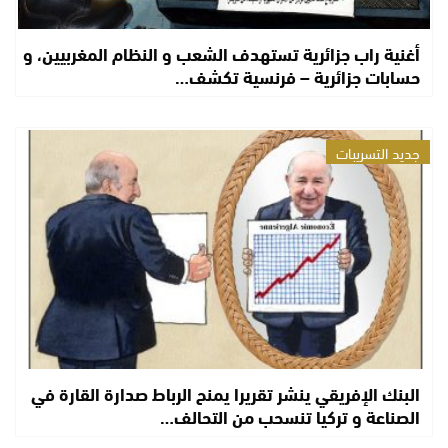
أغنية راب جزائرية تستهدف الشعب و النظام المغربيين، و
حسابات جزائرية – فرنسية تكشف…
جديد التسريبات
البنك الإفريقي ينشر تقريرا يمنح الرباط صدارة القارة في
الصناعة و تركيا تنسحب من التحالف…