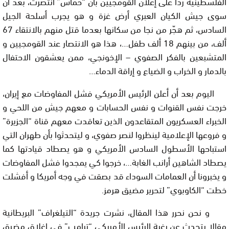
الفلسطينية ردا على إعلان القومجيين بأن “حماس” انتصرت، بعد أن
سوى جيش الكيان العبري أرض غزة و هو يجرب أسلحة الجيل
السادس، ثم هجّر من نجا من سكانها بعدما قتل منهم بالانتقاء 67
ألف، من بينهم 18 ألف طفل…، هذا هو الانتصار عند القومجيين و
المتشبعين بالفكر الصفوي – الإخونجي، ممن يعشقون الاحتفال
بالدمار و الخراب و الضياع و إراقة الدماء…
اليوم بعد أن أعلن الرئيس الأمريكي فشل المفاوضات مع إيران،
خرجت نفس القنوات و نفس الحسابات و معهم جيش من اللح
ي
و
الخبراء العسكريون المتقاعدون الذين تعاقدت معهم قناة “الجزيرة”
و فروعها الإعلامية لينظروا لنصر صفوي، و ليتحدثوا بأن طهران التي
استباحها الأسطول السادس الأمريكي و هو يصطاد قيادتها كما
يصطاد الشاهين أرانب الغابة…، خرجوا كي يمجدوا فشل المفاوضات
و يخبرونا أن العمامات السوداء قد بصقت في وجه أمريكا و أفشلت
خطت “الكاوبوي” لتحرير مضيق هرمز.
و نحن نحرر هذا المقال، نشرت جريدة “التيلغراف” البريطانية
مقالا يتحدث عن رغبة الرئيس الأمريكي “ترامب” في إغلاق مضيق