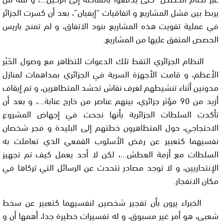
يربط بين فشل المشاريع و اتفاقيات “إيفيان”، بعد أن كسرت الجزائر
في عملية تفويت هذه المشاريع بنود الاتفاق، و لم تمنح باريس
الحصص المتفق عليها من المشاريع.
النظام الجزائري التقط تلك الدعوات للتظاهر مع وصول الحَبْر
الأعظم، و قامت الأجهزة السرية في الجزائري بمداهمات لمنازل
مدونين أثناء تنشيطهم لغرف نقاش تحشد المتظاهرين، و تم إيقاف
أزيد من 90 مؤثر جزائري، بينهم عناصر من خارج عنابة…، و بعد أن
تأكدت السلطات الجزائرية بأنها نجحت في إجهاض المشروع
الاحتجاجي، حول المتظاهرون خطتهم إلى البليدة و فجر شخصان
نفسيهما كتعبير عن رفض الأسلوب القمعي الذي تعاملت به
السلطات مع أزمة العطش…، لكن لا أحد يعمل كيف تم تجهيز
الإنتحاريين، و لا توجد مصادر تتحدث عن الرسائل التي تركاها في
مكان الانفجار.
الخبراء يرون بأن تفجير شخصين لنفسيهما كتعبير عن سخط
شعبي، هو أمر غير مسبوق، و له تفسيرات خطيرة جدا، أهمها أن و