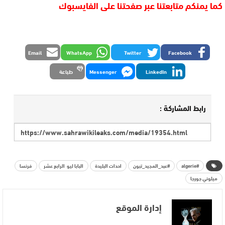
كما يمنكم متابعتنا عبر صفحتنا على الفايسبوك
Email
WhatsApp
Twitter
Facebook
LinkedIn
Messenger
طباعة
رابط المشاركة :
#algerie
#عبد_المجيد_تبون
احدات البليدة
البابا ليو الرابع عشر
فرنسا
ميلوني جورجا
إدارة الموقع