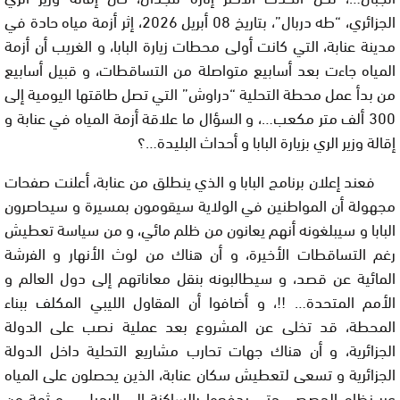
الجزائري، “طه دربال”، بتاريخ 08 أبريل 2026، إثر أزمة مياه حادة في
مدينة عنابة، التي كانت أولى محطات زيارة البابا، و الغريب أن أزمة
المياه جاءت بعد أسابيع متواصلة من التساقطات، و قبيل أسابيع
من بدأ عمل محطة التحلية “دراوش” التي تصل طاقتها اليومية إلى
300 ألف متر مكعب…، و السؤال ما علاقة أزمة المياه في عنابة و
إقالة وزير الري بزيارة البابا و أحداث البليدة…؟
فعند إعلان برنامج البابا و الذي ينطلق من عنابة، أعلنت صفحات
مجهولة أن المواطنين في الولاية سيقومون بمسيرة و سيحاصرون
البابا و سيبلغونه أنهم يعانون من ظلم مائي، و من سياسة تعطيش
رغم التساقطات الأخيرة، و أن هناك من لوث الأنهار و الفرشة
المائية عن قصد، و سيطالبونه بنقل معاناتهم إلى دول العالم و
الأمم المتحدة…
!!
، و أضافوا أن المقاول الليبي المكلف ببناء
المحطة، قد تخلى عن المشروع بعد عملية نصب على الدولة
الجزائرية، و أن هناك جهات تحارب مشاريع التحلية داخل الدولة
الجزائرية و تسعى لتعطيش سكان عنابة، الذين يحصلون على المياه
عبر نظام الحصص حتى يدفعوا بالساكنة إلى الرحيل…، و ثمة من