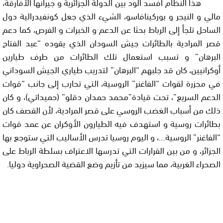
هذا النظام أفسد الود بين الدولة الجزائرية و جيرانها الأفارقة،
مالي و النيجر و بوركينافاسو، الشيء الذي جعل كونفيدرالية دول
الساحل تلجأ إلى الرباط بحثا عن الدعم و الخبرات و الفرص، كما دعم
قصر المرادية بالطائرات جيش السودان الذي يقوده “عبد الفتاح
البرهان” و تسبب استعمال تلك الطائرات من طرف طيارين
أوكرانيين، كان قد جلبهم “البرهان” لتدريب طياري الجيش السوداني
في مجزرة لقوات “الفاغنر” الروسية، التي تحارب إلى جانب “قوات
الدعم السريع”، تحت قيادة”محمد حمدان دقلو” (حميداتي)، و كان
ذلك من أسباب الغضب الروسي على قصر المرادية، لأن القصف كان
بطائرات روسية و استهدف فيه الطيارون الأوكران عن عمد قوات
“الفاغنر” الروسية…، و اليوم روسيا تدرس الأساليب التي ستوجع بها
الجزائر، و من بين القرارات التي تدرسها الاعتراف بسلطة الرباط على
الصحراء الغربية، مما سيزيد من تأزيم وضع القضية الصحراوية دوليا.