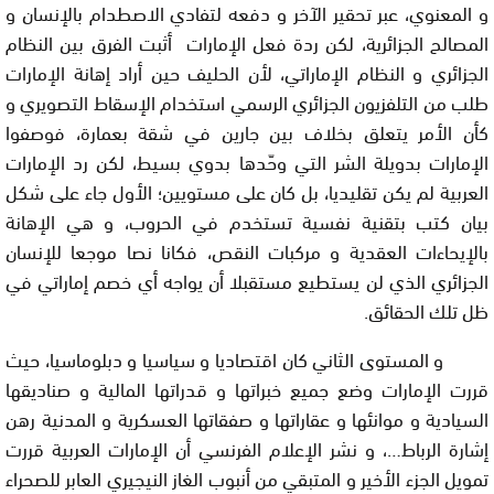
و المعنوي، عبر تحقير الآخر و دفعه لتفادي الاصطدام بالإنسان و
المصالح الجزائرية، لكن ردة فعل الإمارات أثبت الفرق بين النظام
الجزائري و النظام الإماراتي، لأن الحليف حين أراد إهانة الإمارات
طلب من التلفزيون الجزائري الرسمي استخدام الإسقاط التصويري و
كأن الأمر يتعلق بخلاف بين جارين في شقة بعمارة، فوصفوا
الإمارات بدويلة الشر التي وحّدها بدوي بسيط، لكن رد الإمارات
العربية لم يكن تقليديا، بل كان على مستويين؛ الأول جاء على شكل
بيان كتب بتقنية نفسية تستخدم في الحروب، و هي الإهانة
بالإيحاءات العقدية و مركبات النقص، فكانا نصا موجعا للإنسان
الجزائري الذي لن يستطيع مستقبلا أن يواجه أي خصم إماراتي في
ظل تلك الحقائق.
و المستوى الثاني كان اقتصاديا و سياسيا و دبلوماسيا، حيث
قررت الإمارات وضع جميع خبراتها و قدراتها المالية و صناديقها
السيادية و موانئها و عقاراتها و صفقاتها العسكرية و المدنية رهن
إشارة الرباط…، و نشر الإعلام الفرنسي أن الإمارات العربية قررت
تمويل الجزء الأخير و المتبقي من أنبوب الغاز النيجيري العابر للصحراء