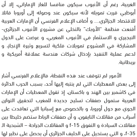
الغربية، رغم أن الأنبوب سيكون منافسا للغاز الإماراتي، إلا أن
أبوظبي قررت تمويله لأنه سيكون عند وصوله إلى أوروبا قاتلا
للاقتصاد الجزائري…. و أضاف الإعلام الفرنسي أن الإمارات العربية
أقنعت منظمة “الأوبك” بالتخلي عن مشروع الأنبوب الجزائري-
النيجيري و الاستثمار في الأنبوب المغربي، و عرضت على الدول
المشاركة في المشروع تمويلات فلكية لتسريع وثيرة الإنجاز، و
لدعم عملية التنفيذ بإدخال شركات هندسة عملاقة أمريكية و
بريطانية.
الأمور لم تتوقف عند هذه النقطة، فالإعلام الفرنسي أشار
إلى بعض المعطيات التي لم ينتبه إليها أحد، بسبب الحرب الدائرة
في كاشمير بين الهند و باكستان، إذ تقول المعطيات أن الإمارات
العربية ستمول صفقات تسليح جديدة للمغرب لتحقيق التوازن
الجوي مع دول أوروبا، و بالخصوص مع إسبانيا التي تعاقدت على
أسراب من مقاتلات التايفون، و أن صفقات الرباط ستضم خليطا بين
مقاتلات السيادة و التفوق
f-15
و المقاتلات الجراحة – الشبحية الـ
f-35
، و التي يستحيل على الحليف الجزائري أن يحصل على نظير لها