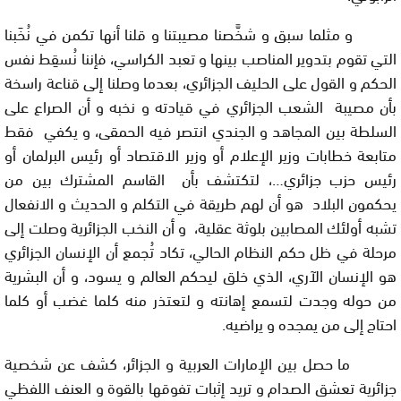
و مثلما سبق و شخَّصنا مصيبتنا و قلنا أنها تكمن في نُخَبنا
التي تقوم بتدوير المناصب بينها و تعبد الكراسي، فإننا نُسقِط نفس
الحكم و القول على الحليف الجزائري، بعدما وصلنا إلى قناعة راسخة
بأن مصيبة الشعب الجزائري في قيادته و نخبه و أن الصراع على
السلطة بين المجاهد و الجندي انتصر فيه الحمقى، و يكفي فقط
متابعة خطابات وزير الإعلام أو وزير الاقتصاد أو رئيس البرلمان أو
رئيس حزب جزائري…، لتكتشف بأن القاسم المشترك بين من
يحكمون البلاد هو أن لهم طريقة في التكلم و الحديث و الانفعال
تشبه أولئك المصابين بلوثة عقلية، و أن النخب الجزائرية وصلت إلى
مرحلة في ظل حكم النظام الحالي، تكاد تُجمع أن الإنسان الجزائري
هو الإنسان الآري، الذي خلق ليحكم العالم و يسود، و أن البشرية
من حوله وجدت لتسمع إهانته و لتعتذر منه كلما غضب أو كلما
احتاج إلى من يمجده و يراضيه.
ما حصل بين الإمارات العربية و الجزائر، كشف عن شخصية
جزائرية تعشق الصدام و تريد إثبات تفوقها بالقوة و العنف اللفظي