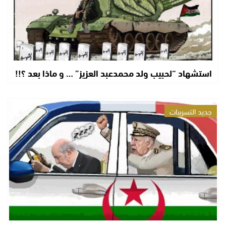
استشهاد “لحبيب ولد محمدعبد العزيز” … و ماذا بعد ؟!!
جديد التسريبات