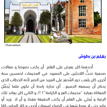
بـقـلـم
:بن بطوش
أحدهما كان يفرض على القلم أن يكتب نصوصا و مقالات
صحفية تحثُّ اللاجئين على الصمود في المخيمات لخمسين سنة
أخرى، كان يلعب دور المُحفز على المزيد من الصبر لأنه الخطاب الذي
يحتاج أن يسمعه الجميع… أي تجارة رابحة أن تكون قلما يُجمِّل
المعاناة بعبارة “مخيمات العز و الكرامة”؟
!!
، و الثاني كان يعاند تلك
الرغبة و يُملي على القلم أن يكتب الحقيقة فقط، و أن لا يزيد أو
يزايد حتى لا يورط شعبا في الضياع لسنوات أخرى، و كلا الرجلين كانا