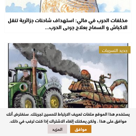
مخلفات الحرب في مالي: استهداف شاحنات جزائرية تنقل
الاكباش و السماح بعلاج جرحى الحرب…
جديد التسريبات
يستخدم هذا الموقع ملفات تعريف الارتباط لتحسين تجربتك. سنفترض أنك
موافق على هذا ، ولكن يمكنك إلغاء الاشتراك إذا كنت ترغب في ذلك.
الجيش الجزائري يتعرى أمام كاميرات التلفزيون الجزائري
بسبب عرضه لدبابات من نوع…
موافق
المزيد