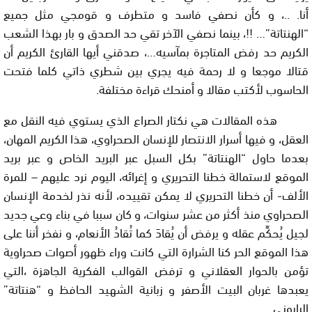
أنا. ..، و كأن نصفي فاسد و متطرف و قومجي مثل جميع
“الهنتاتة”…
!!
، بينما نصفي الآخر تقي حد الصدق و بار بهذا الشعب
الكريم حد رفض المتاجرة بمآسيه…، صدقني أيها القارئ الكريم أن
قتالا موجعا و لا رحمة فيه يجري بين شطري ذاتي كلما فتحت
الحاسوب لأكتب مقالا و أمنحك قراءة مختلفة.
هذه المقالات هي نكتار الصراع الذي يستوي فيه النقل مع
العقل، و فيها أسرار الانتصار للإنسان الصحراوي، هذا الكريم المهان،
بعدما حاول “الهنتاتة” بكل السبل عبر البريد الخاص و عبر بريد
الموقع لاستمالة خطنا التحريري و إغرائه، اليوم نرد عليهم – للمرة
الألف- أن خطنا التحريري لا يمكن تقييده، لأنه نذر لخدمة الإنسان
الصحراوي منذ أكثر من عشر سنوات، و كان سببا في بناء وعي جديد
لجيل يُحكِّم عقله و يرفض أن يُقادَ كما تُقادُ الأنعام، و نفخر أننا على
هذا الموقع الحر كنا الشرارة التي كانت وراء ظهور أصوات صحراوية
تؤمن بالحوار العقلاني و ترفض القوالب الفكرية الجاهزة ،التي
يعبدها غربان البيت الأصفر و زبانية الشهيد الحافظ و “هنتاتة”
الرابوني.