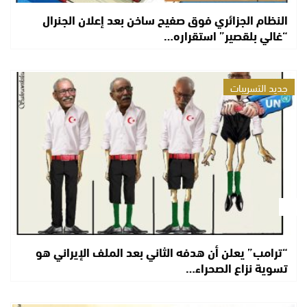
النظام الجزائري فوق صفيح ساخن بعد إعلان الجنرال
“غالي بلقصير” استقراره…
جديد التسريبات
“ترامب” يعلن أن هدفه الثاني بعد الملف الإيراني هو
تسوية نزاع الصحراء…