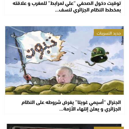
توقيت دخول الصحفي “علي لمرابط” للمغرب و علاقته
بمخطط النظام الجزائري لنسف…
جديد التسريبات
الجنرال “أسيمي غويتا” يفرض شروطه على النظام
الجزائري و يعلن إنتهاء الأزمة…