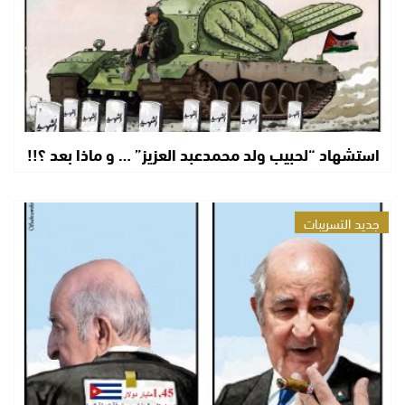
استشهاد “لحبيب ولد محمدعبد العزيز” … و ماذا بعد ؟!!
جديد التسريبات