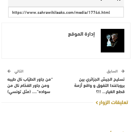
إدارة الموقع
السابق
التالي
تسليح الجيش الجزائري بين
“من جاور الطيّاب نال طيبه
بروباغندا التفوق و واقع أزمة
ومن جاور الفحّام نال من
قطع الغيار… !!؟
سواده”…. (مثل تونسي)
تعليقات الزوار