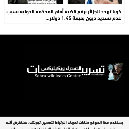
كوبا تهدد الجزائر برفع قضية أمام المحكمة الدولية بسبب
عدم تسديد ديون بقيمة 1.45 دولار…
يستخدم هذا الموقع ملفات تعريف الارتباط لتحسين تجربتك. سنفترض أنك
موافق على هذا ، ولكن يمكنك إلغاء الاشتراك إذا كنت ترغب في ذلك.