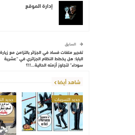
إدارة الموقع
السابق
تفجير ملفات فساد في الجزائر بالتزامن مع زيارة
البابا: هل يخطط النظام الجزائري في “عشرية
سوداء” لتجاوز أزمته الحالية…!!؟
شاهد أيضا
جديد التسريبات
جديد الت