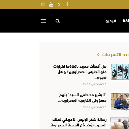
افة
فيديو
يد التسريبات
هل أخطأت مدريد باتخاذها لقرارات
منها تجنيس الصحراويين؟ و هل
هجوم…
6 أغسطس 2026
“البشير مصطفى السيد” يتهم
مسؤولي الخارجية الصحراوية…
6 أغسطس 2026
رسالة شكر الرئيس الأمريكي لملك
المغرب تؤكد بأن القضية الصحراوية…