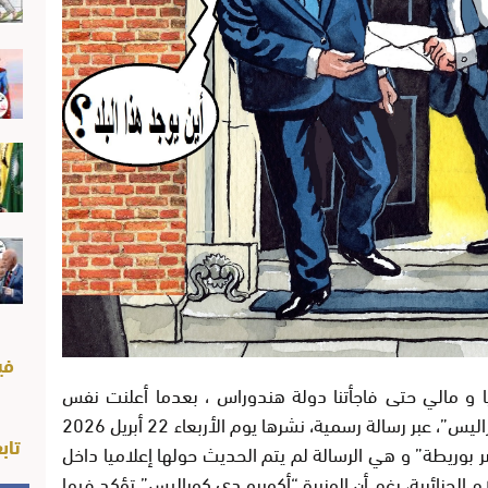
في
الي حتى فاجأتنا دولة هندوراس ، بعدما أعلنت نفس
وزيرة خارجيتها، “ميريا أكويرو دي كوراليس”، عبر رسالة رسمية، نشرها يوم الأربعاء 22 أبريل 2026
تاب
صر بوريطة” و هي الرسالة لم يتم الحديث حولها إعلاميا داخل
ام الجزائرية، رغم أن الوزيرة “أكويرو دي كوراليس” تؤكد فيها