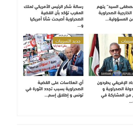
مصطفى السيد” يتهم
رسالة شكر الرئيس الأمريكي لملك
لخارجية الصحراوية
المغرب تؤكد بأن القضية
من المسؤولية…
الصحراوية أصبحت شأنا أمريكيا
و…
سريبات
جديد التسريبات
حاد الإفريقي يطردون
أي انعكاسات على القضية
ولة الصحراوية و
الصحراوية بسبب تجدد الثورة في
من المشاركة في
تونس و إطلاق إسم…
…