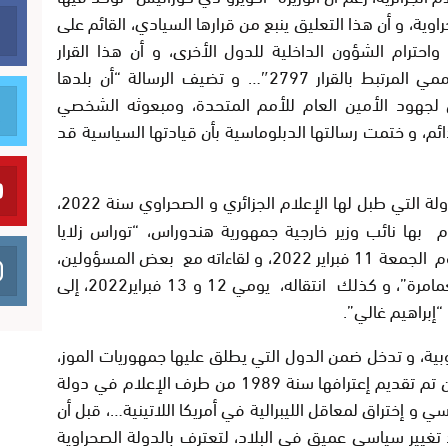
راوية، و أن هذا التعليق ينبع من قرارها السيادي، القائم على
حترام الشؤون الداخلية للدول الأخرى، و أن هذا القرار
الدبلوماسي يتماشي مع مخرجات النص الأممي المرتبط بالقرار 2797″… و تضيف الرسالة “أن بلدها
 لجهود الأمين العام للأمم المتحدة، ومبعوثه الشخصي
ئم، و ختمت رسالتها الدبلوماسية بأن قيادتها السياسية قد
التي طبل لها الإعلام الجزائري و الصحراوي سنة 2022،
بها نائب وزير خارجية جمهورية هندوراس، “توراس زلايا
جيراردو جوزي انتونيو”، إلى الجزائر العاصمة يوم الجمعة 11 فبراير 2022، و لقاءاته مع بعض المسؤولين،
و على رأسهم وزير الخارجية آنذاك، “رمطان لعمامرة”، و كذلك انتقاله، يومي 12 و 13 فبراير2022، إلى
“إبراهيم غالي”.
، و تدخل ضمن الدول التي يطلق عليها جمهوريات الموز،
و التي يبدو أنه نفوذها بدون تأثير و سبق و أن تم تقديم إعترافها سنة 1989 من طرف الإعلام في دولة
و إختراق لمعاقل الليبرالية في أمريكا اللاتينية…، قبل أن
2، لكنها عادت بعد تغيير سياسي عميق في البلاد، لتعترف بالدولة الصحراوية