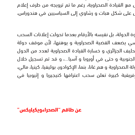
 أقوى مع القيادة الصحراوية، رغم ما تم ترويجه من طرف إعلام
ل على شكل هبات و رشاوي إلى السياسيين في هندوراس،
دولة، بل نقيسه بالأرقام بعدما تحولت إعلانات السحب
اسي يضعف القضية الصحراوية و يوهنها، لأن موقف دولة
يف الجزائري و خسارة القيادة الصحراوية لعدد من الدول
 الجنوبية و حتى في أوروبا و آسيا…، و قد تم تسجيل خلال
حراوية و هم غانا، بنما، الإكوادور، بوليفيا، كينيا، مالي،
يقية كبيرة تعلن سحب اعترافها كنيجيريا و إثيوبيا في
عن طاقم “الصحراءويكيليكس”