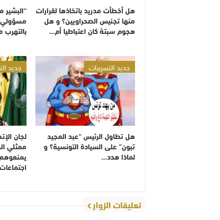
هل أخطأت مدريد باتخاذها لقرارات
“البشير 
منها تجنيس الصحراويين؟ و هل
مسؤولي ا
هجوم سبتة كان اعتباطيا أم…
بالتهرب 
جديد التسريبات
جديد الت
هل تطاول الرئيس “عبد المجيد
لجان الإت
تبون” على السيادة التونسية؟ و
ممثلي الد
لماذا هدد…
يمنعوهم 
اجتماعات
تعليقات الزوار