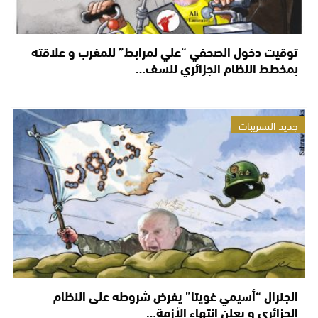
توقيت دخول الصحفي “علي لمرابط” للمغرب و علاقته
بمخطط النظام الجزائري لنسف…
جديد التسريبات
الجنرال “أسيمي غويتا” يفرض شروطه على النظام
الجزائري و يعلن إنتهاء الأزمة…