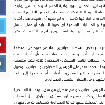
الطريق الوطني رقم 46 بمنطقة زهاني ببلدة بن سرور بولاية المسيلة، و قالت في روايتها
ن وفاة الجنود الثلاثة كانت بسبب انحراف عن الطريق للسيارة
العربة و احتراقها كاملا…، و لم يظهر أي شهود عيان أكدوا
ية و الحسابات الرسمية أي صورا للسيارة أو عمليات نقل
سرهم ليعبر عن حزنه لفقدانهم و لم تزر الكاميرات مكان
نشر بعض النشطاء الجزائريين، نقلا عن جنود من المنطقة
م بشار و أدرار و تندوف، تدوينات تفيد بأن أفراد البعثة
 سلطات الناحية العسكرية المذكورة ثلاثة جثت متفحمة
مة، بعدما تعذر على الجيشين الصحراوي و الجزائري الوصول
لجيش الاحتلال المغربي، و أضافوا أنهم وجدوا إلى جانب
د لشهداء من الجيش الشعبي الصحراوي.
الجيش الجزائري؛ و هم عنصران من فرق الهندسة العسكرية
للاسلكي، كانوا ضمن فيلق عسكري صحراوي دخل المناطق
 التي تحصلت عليها قواتنا الصحراوية كمساعدات من طهران،