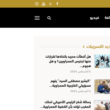
افة
فيديو
يد التسريبات
هل أخطأت مدريد باتخاذها لقرارات
منها تجنيس الصحراويين؟ و هل
هجوم…
6 أغسطس 2026
“البشير مصطفى السيد” يتهم
مسؤولي الخارجية الصحراوية…
6 أغسطس 2026
رسالة شكر الرئيس الأمريكي لملك
المغرب تؤكد بأن القضية الصحراوية…