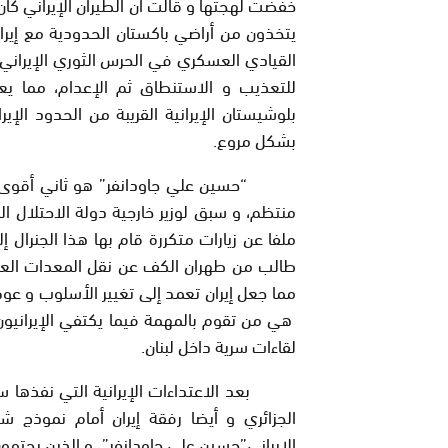
خفضت لهجتها و قالت أن الطيران الإيراني كا
يتخذون من أراضي باكستان الحدودية مع إيرا
القيادي العسكري في الحرس الثوري الإيراني 
للتعذيب و الاستنطاق ثم الإعدام، مما يع
بلوشيستان الإيرانية القريبة من الحدود الإي
بشكل مروع.
“حسین ‌علي جاودانفر” هو ثاني أقوى جنرال
منتظم، و سبق لوزير خارجية دولة الاحتلال المغ
ملفا عن زيارات متكررة قام بها هذا الجنرال 
طالب من طهران الكف عن نقل المعدات العسك
مما جعل إيران تعمد إلى تغيير الأسلوب و عوض 
هي من تقوم بالمهمة فيما يكتفي الإيرانيون 
لقاءات سرية داخل لبنان.
بعد الاعتداءات الإيرانية التي نفذها سلاح
الجزائري و أيضا رفقة إيران أمام نموذج شاذ
الإيراني”حسین ‌علي جاودانفر” و الذين يحتمون