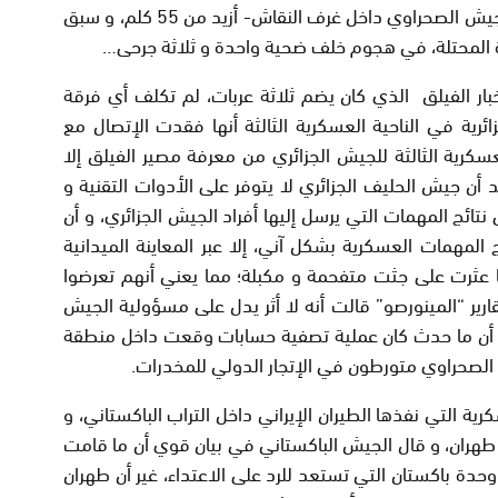
و التي يبلغ مداها – حسب ما صرح به أفراد الجيش الصحراوي داخل غرف النقاش- أزيد من 55 كلم، و سبق
 المحتلة، في هجوم خلف ضحية واحدة و ثلاثة جرحى…
ار الفيلق الذي كان يضم ثلاثة عربات، لم تكلف أي فرقة
ائرية في الناحية العسكرية الثالثة أنها فقدت الإتصال مع
عسكرية الثالثة للجيش الجزائري من معرفة مصير الفيلق إلا
 أن جيش الحليف الجزائري لا يتوفر على الأدوات التقنية و
 نتائج المهمات التي يرسل إليها أفراد الجيش الجزائري، و أن
ج المهمات العسكرية بشكل آني، إلا عبر المعاينة الميدانية
ها عثرت على جثت متفحمة و مكبلة؛ مما يعني أنهم تعرضوا
ير “المينورصو” قالت أنه لا أثر يدل على مسؤولية الجيش
ة أن ما حدث كان عملية تصفية حسابات وقعت داخل منطقة
الصحراوي متورطون في الإتجار الدولي للمخدرات.
لتي نفذها الطيران الإيراني داخل التراب الباكستاني، و
طهران، و قال الجيش الباكستاني في بيان قوي أن ما قامت
 وحدة باكستان التي تستعد للرد على الاعتداء، غير أن طهران