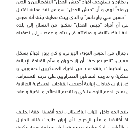
ن يطارد و يستهدف أفراد “جيش العدل” الانفصاليين و الذين
ن ملجأ لهم، و أن “جيش العدل” هو من نفذ عملية اغتيال
“حسین ‌علي جاودانفر” و الذي بينت معاينة جثته أنه تعرض
ني أن أفراد “جيش العدل” تمكنوا من التسلل إلى بلدة
رانية الباكستانية، و مباغتته في بيته و عمدت إلى تصفيته
 في الحرس الثوري الإيراني، و كان يزور الجزائر بشكل
ربي، “ناصر بوريطة”، أن زار طهران و سلّم القيادة الإيرانية
إلى المخيمات رفقة عدد من الخبراء العسكريين الصفويين، و
رية و تدريب المقاتلين الصحراويين على حرب الاستنزاف،
زيارات قيادات إيرانية أصبحت القيادات العسكرية الجزائرية
بمنح الدعم اللوجستيكي و تقديم النصائح و الخبرة و عقد
 الجو داخل التراب الباكستاني، نجد أنفسنا رفقة الحليف
 أخلاقيا و مثير للإحراج؛ لأن إيران طاردت قتلة الجنرال
 بالأراضي الباكستانية، و تعتبرهم إيران منظمة سنية مكونة