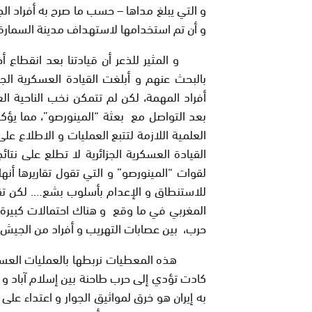
و أن تم استخدامها لاستهداف مدينة السمارة
و المثير للذعر أن قيادتنا بعد انقطاع أخب
بالبحث عنهم و أبلغت القيادة العسكرية الجز
أفراد المهمة، لكن لم تتمكن نخب الناحية ال
بعد التواصل مع بعثة “المينورصو”، مما يؤكد
العلمية اللازمة لتتبع العمليات و الاطلاع على
القيادة العسكرية الجزائرية لا تطلع على نتائ
لقوات “المينورصو” و التي تقول تقاريرها أن
للاستنطاق و الإعدام بأسلوب بشع…. لكن تقار
المغربي في ما وقع و هناك احتمالات كبير
حرب، بين عصابات التهريب و أفراد من الجيش 
هذه المعطيات نربطها بالعمليات العسكرية ا
كادت تؤدي إلى حرب طاحنة بين إسلام آباد و 
به إيران هو خرق لمواثيق الجوار و اعتداء على