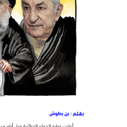
بـقـلـم
: بن بطوش
أعلنت وزارة الدفاع الجزائرية قبل أيام من 