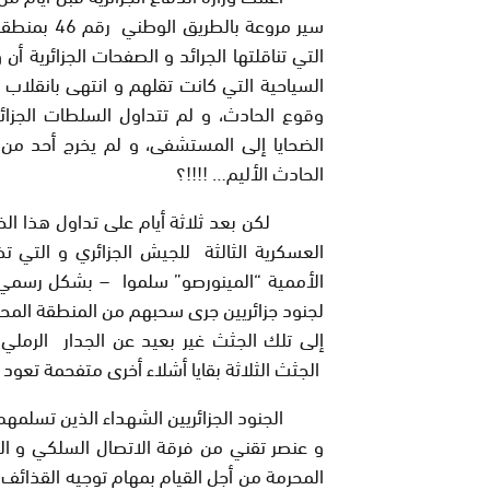
سير مروعة ب
التي تناقلتها الجرائد و الصفحات الجزائرية أ
السياحية التي كانت تقلهم و انتهى بانقلاب 
وقوع الحادث، و لم تتداول السلطات الجزائر
الضحايا إلى المستشفى، و لم يخرج أحد من أ
الحادث الأليم…
!!!!
؟
لكن بعد ثلاثة أيام على تداول هذا الخبر 
العسكرية الثالثة للجيش الجزائري و التي تض
الأممية “المينورصو” سلموا – بشكل رسمي-
لجنود جزائريين جرى سحبهم من المنطقة المحر
إلى تلك الجثث غير بعيد عن الجدار الرملي 
الجثث الثلاثة بقايا أشلاء أخرى متفحمة تعو
الجنود الجزائريين الشهداء الذين تسلمهم 
و عنصر تقني من فرقة الاتصال السلكي و ا
المحرمة من أجل القيام بمهام توجيه القذائف