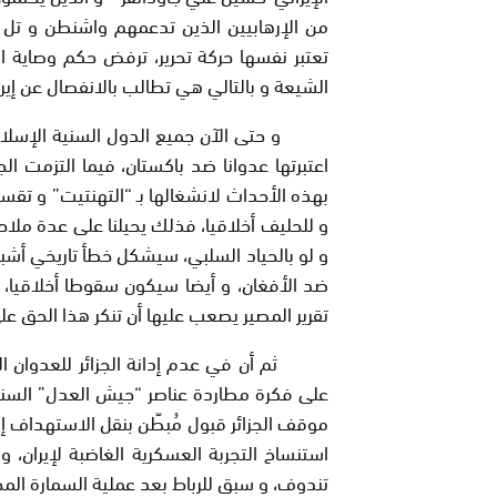
من الإرهابيين الذين تدعمهم واشنطن و تل أ
تعتبر نفسها حركة تحرير، ترفض حكم وصاية الإ
الشيعة و بالتالي هي تطالب بالانفصال عن إيرا
و حتى الآن جميع الدول السنية الإسلامية بم
اعتبرتها عدوانا ضد باكستان، فيما التزمت ال
بهذه الأحداث لانشغالها بـ “التهنتيت” و تقس
و للحليف أخلاقيا، فذلك يحيلنا على عدة ملاح
و لو بالحياد السلبي، سيشكل خطأ تاريخي أشبه 
ضد الأفغان، و أيضا سيكون سقوطا أخلاقيا، ل
تقرير المصير يصعب عليها أن تنكر هذا الحق 
ثم أن في عدم إدانة الجزائر للعدوان الإير
على فكرة مطاردة عناصر “جيش العدل” السني 
موقف الجزائر قبول مُبطّن بنقل الاستهداف إل
استنساخ التجربة العسكرية الغاضبة لإيران، و
تندوف، و سبق للرباط بعد عملية السمارة ال