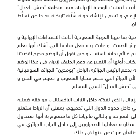
بيب لتفتيت الوحدة الإيرانية، فيما منظمة “جيش العدل”
مام، و تسعى لإنشاء دولة سُنّية تاريخية بعيدا عن تَسلُّط
ن.
ا فيها العربية السعودية أدانت الاعتداءات الإيرانية و
جزائر الصمت، و غابت ردة فعل قيادتنا التي أشك أنها تعلم
يم غنائم بداية السنة…، و حين نقول أن الوضع محرج لقضيتنا
ظات؛ أولها أن التعبير عن دعم الحليف لإيران في هذا الوضع
بدعم الرئيس الجزائري الراحل “بومدين” للجرائم السوفياتية
أن الجزائر التي تدعم قضايا الشعوب و حقهم في التحرر و
على “جيش العدل” السني المسلم.
اني الذي نفذته داخل التراب الباكستاني، موافقة ضمنية
داخل حدود الدول التي تحميهم، بمعنى أن الرباط ستعتبر
ى المقرات، و بالتالي فالرباط كل ما ستقوم به أنها ستحاول
 مطاردة مقاتلينا الصحراويين إلى داخل التراب الجزائري في
محتلة أن عبرت عن نيتها في ذلك.