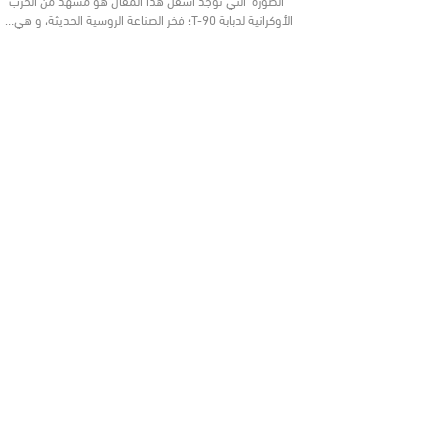
الأوكرانية لدبابة T-90؛ فخر الصناعة الروسية الحديثة، و هي…