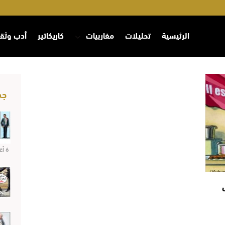
الرئيسية
تحليلات
مغاربيات
كاريكاتير
أدب وثق
جد
6 أغسطس 2026