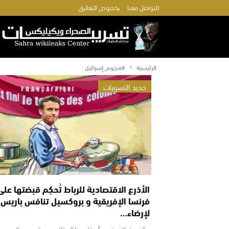
للتواصل معنا
بخصوص التعاليق
الرئيسية
#هجوم_إسرائيل
جديد التسريبات
الأذرع الاقتصادية للرباط تُحكِم قبضتها على
فرنسا الإفريقية و بروكسيل تنافس باريس
لإرضاء…
الصورة التي توجد أسفل هذا المقال هو مشهد من الحرب