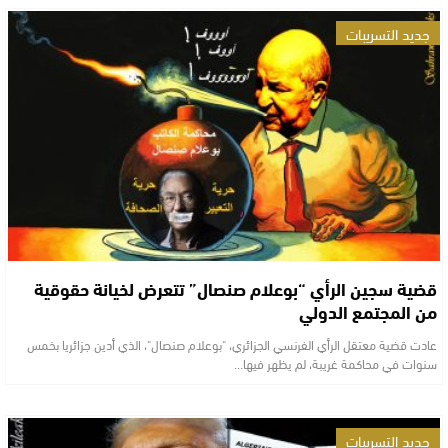
جديد التسريبات
قضية سجين الرأي “بوعلام صنصال” تتعرض لخيانة حقوقية
من المجتمع الدولي
عادت قضية معتقل الرأي الفرنسي الجزائري، "بوعلام صنصال"، الذي أدين جزائريا بخمس
سنوات في محاكمة غريبة، لم يظهر فيها…
جديد التسريبات