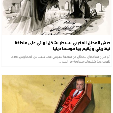
جيش المحتل المغربي يسيطر بشكل نهائي على منطقة
تيفاريتي و يُقيم بها موسما دينيا
أثار خبران متناقضان يتحدثان عن منطقة تيفاريتي غضبا شعبيا بين الصحراويين، بعدما
ظهرت عدة شخصيات صحراوية من المدن…
جديد التسريبات