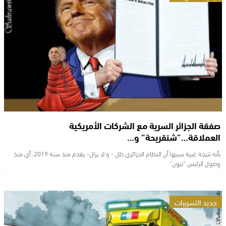
صفقة الجزائر السرية مع الشركات الأمريكية
العملاقة…”شنقريحة” و…
بأنه نتيجة غبية سببها أن النظام الجزائري ظل - و لا يزال- يقدم منذ سنة 2019، أي منذ
وصول الرئيس "تبون"
جديد التسريبات