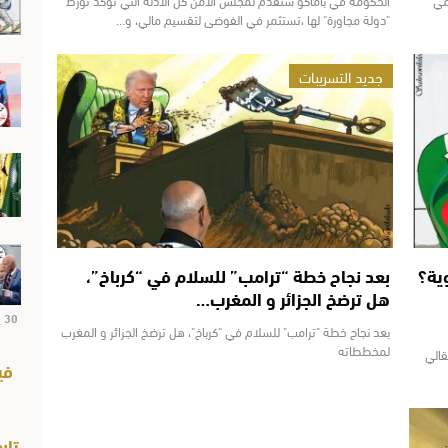
"دولة مجاورة" لها ،تستثمر في الفوضى لتقسيم مالي، و…
جديد التسريبات
ية؟
بعد نجاح خطة “ترامب” للسلام في “كرباخ”،
هل ترضخ الجزائر و المغرب…
30 يوليو 2026
بعد نجاح خطة "ترامب" للسلام في "كرباخ"، هل ترضخ الجزائر و المغرب
لمخططاته
قالي
في
تاب