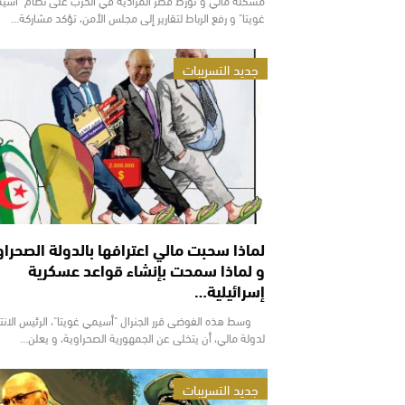
غويتا" و رفع الرباط لتقارير إلى مجلس الأمن، تؤكد مشاركة…
جديد التسريبات
لماذا سحبت مالي اعترافها بالدولة الصحراو
و لماذا سمحت بإنشاء قواعد عسكرية
إسرائيلية…
وسط هذه الفوضى قرر الجنرال "أسيمي غويتا"، الرئيس الانت
لدولة مالي، أن يتخلى عن الجمهورية الصحراوية، و يعلن…
جديد التسريبات