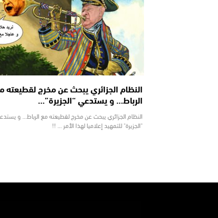
النظام الجزائري يبحث عن مخرج لقطيعته م
الرباط… و يستدعي “الجزيرة”…
النظام الجزائري يبحث عن مخرج لقطيعته مع الرباط... و يستدع
"الجزيرة" للتمهيد إعلاميا لهذا الأمر ... !!