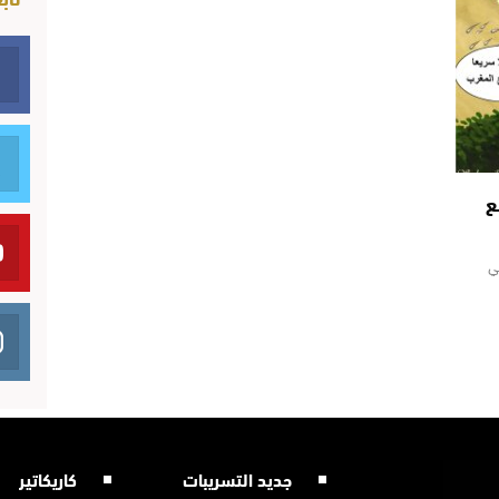
ع
ي
جديد التسريبات
كاريكاتير