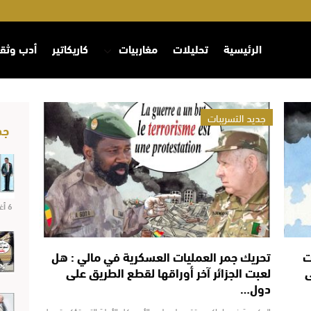
الرئيسية
تحليلات
مغاربيات
كاريكاتير
أدب وثق
جديد التسريبات
جد
6 أغسطس 2026
ت
تحريك جمر العمليات العسكرية في مالي : هل
ى
لعبت الجزائر آخر أوراقها لقطع الطريق على
دول…
مي
الحكومة في باماكو ستقدم لمجلس الأمن كل الأدلة التي تؤكد تورط