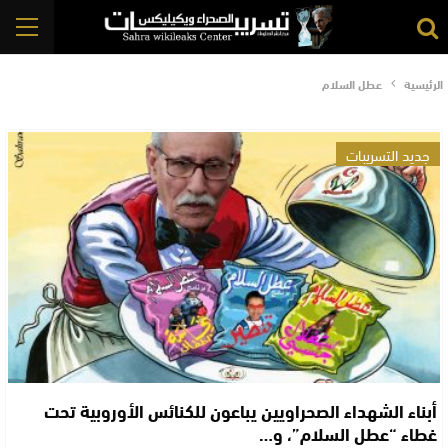
الرئيسية
عطل السلام
جديد التسريبات
أبناء الشهداء الصحراويين يباعون للكنائس الأوروبية تحت
غطاء “عطل السلام”، و…