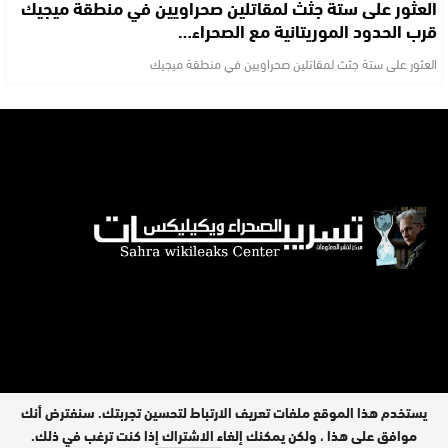
العثور على ستة جثث لمقاتلين صحراويين في منطقة ميجيك
قرب الحدود الموريتانية مع الصحراء…
العثور على ستة جثث لمقاتلين صحراويين في منطقة ميجيك
يستخدم هذا الموقع ملفات تعريف الارتباط لتحسين تجربتك. سنفترض أنك
موافق على هذا ، ولكن يمكنك إلغاء الاشتراك إذا كنت ترغب في ذلك.